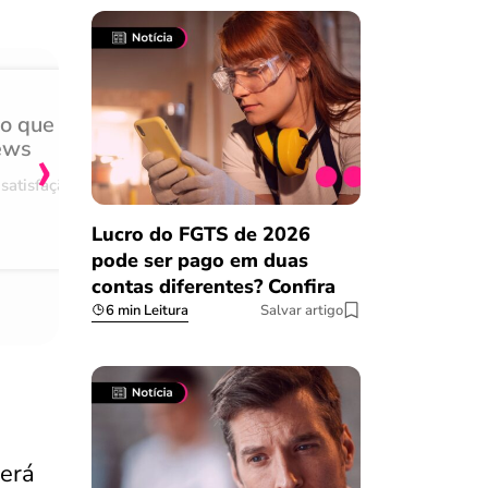
do que
Achei muito rápido, sem 
›
ews
burocracia
satisfação
Comentário retirado da nossa pes
08/03/2023
Lucro do FGTS de 2026
pode ser pago em duas
contas diferentes? Confira
6 min Leitura
Salvar artigo
será