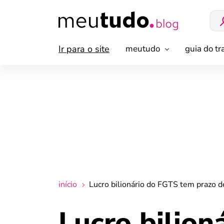
Ir para o site
meutudo
guia do t
início
Lucro bilionário do FGTS tem prazo 
Lucro bilion