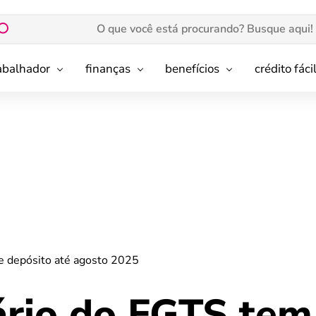
rabalhador
finanças
benefícios
crédito fáci
de depósito até agosto 2025
ário do FGTS tem