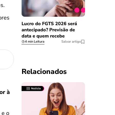
s.
ores
Lucro do FGTS 2026 será
antecipado? Previsão de
data e quem recebe
4 min Leitura
Salvar artigo
Relacionados
or à
 e o