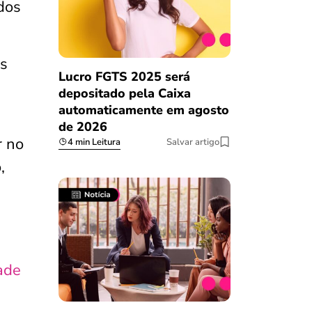
dos
as
Lucro FGTS 2025 será
depositado pela Caixa
automaticamente em agosto
de 2026
r no
4 min Leitura
Salvar artigo
,
ade
Salvar Ferramenta