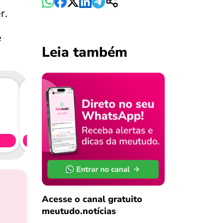
r.
e
Leia também
Consig
CL
Simule 
Acesse o canal gratuito
meutudo.notícias