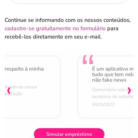
Continue se informando com os nossos conteúdos,
cadastre-se gratuitamente no formulário
para
recebê-los diretamente em seu
e-mail
.
o respeito à minha
É um aplicativo mu
de
tudo que tem nele 
não fake news
‹
›
retirado da nossa
Comentário retirado 
 satisfação
pesquisa de satisfaçã
30/01/2023
Simular empréstimo