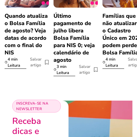
Quando atualiza
Último
Famílias que
o Bolsa Família
pagamento de
não atualiza
de agosto? Veja
julho libera
o Cadastro
datas de acordo
Bolsa Família
Único em 20
com o final do
para NIS 0; veja
podem perde
NIS
calendário de
Bolsa Famíli
agosto
4 min
4 min
Salvar
Salv
artigo
arti
Leitura
Leitura
3 min
Salvar
artigo
Leitura
INSCREVA-SE NA
NEWSLETTER
Receba
dicas e