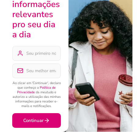
informações
relevantes
pro seu dia
a dia
Ao clicar em 'Continuar', declaro
que conheço a
Política de
Privacidade
da meutudo e
autorizo a utilização das minhas
informações para receber e-
mails e notificações.
Continuar