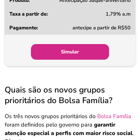
Produto
Antecipação Saque-aniversário
1,79% a.m
Taxa
antecipe a partir de R$50
a
partir
de
Simular
Pagamento
Quais são os novos grupos
prioritários do Bolsa Família?
Os três novos grupos prioritários do
Bolsa Família
foram definidos pelo governo para
garantir
atenção especial a perfis com maior risco social
.