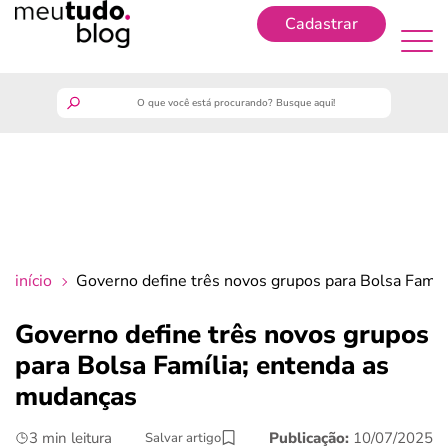
Cadastrar
Cadastrar
meutudo
guia do trabalhador
finanças
início
Governo define três novos grupos para Bolsa Famíl
benefícios
Governo define três novos grupos
para Bolsa Família; entenda as
crédito fácil
mudanças
últimas notícias
3 min leitura
Publicação:
10/07/2025
Salvar artigo