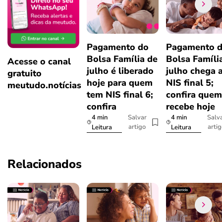
Pagamento do
Pagamento 
Bolsa Família de
Bolsa Famíli
Acesse o canal
julho é liberado
julho chega 
gratuito
hoje para quem
NIS final 5;
meutudo.notícias
tem NIS final 6;
confira quem
confira
recebe hoje
4 min
4 min
Salvar
Salv
artigo
arti
Leitura
Leitura
Relacionados