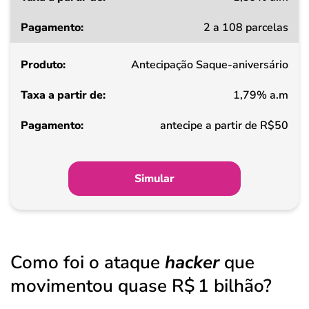
Taxa
2 a 108 parcelas
a
partir
Antecipação Saque-aniversário
de
1,79% a.m
Pagamento
antecipe a partir de R$50
Simular
Como foi o ataque
hacker
que
movimentou quase R$ 1 bilhão?