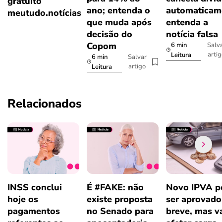
gratuito
ano; entenda o
automaticam
meutudo.notícias
que muda após
entenda a
decisão do
notícia falsa
Copom
6 min
Salv
arti
Leitura
6 min
Salvar
artigo
Leitura
Relacionados
INSS conclui
É #FAKE: não
Novo IPVA p
hoje os
existe proposta
ser aprovad
pagamentos
no Senado para
breve, mas v