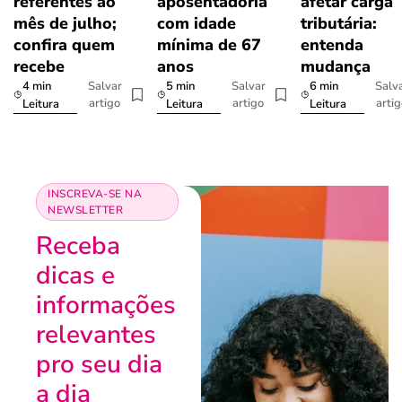
referentes ao
aposentadoria
afetar carga
mês de julho;
com idade
tributária:
confira quem
mínima de 67
entenda
recebe
anos
mudança
4 min
5 min
6 min
Salvar
Salvar
Salv
artigo
artigo
arti
Leitura
Leitura
Leitura
INSCREVA-SE NA
NEWSLETTER
Receba
dicas e
informações
relevantes
pro seu dia
a dia