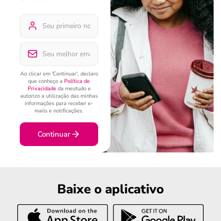
Ao clicar em 'Continuar', declaro
que conheço a
Política de
Privacidade
da meutudo e
autorizo a utilização das minhas
informações para receber e-
mails e notificações.
Continuar
Baixe o aplicativo