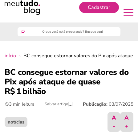
Cadastrar
Cadastrar
meutudo
início
BC consegue estornar valores do Pix após ataque d
guia do trabalhador
BC consegue estornar valores do
finanças
Pix após ataque de quase
R$ 1 bilhão
benefícios
3 min leitura
Publicação:
03/07/2025
Salvar artigo
crédito fácil
A
A
notícias
-
+
últimas notícias