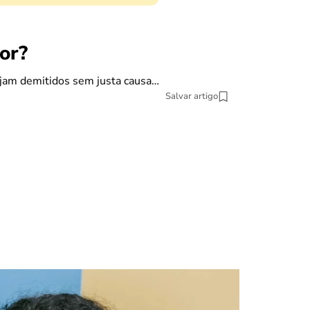
crédito fácil
or?
Emprésti
ejam demitidos sem justa causa…
Uma das princip
Salvar artigo
9 min Leitura