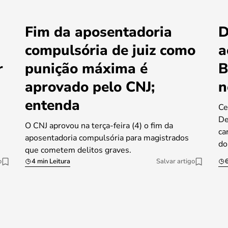
Fim da aposentadoria
D
compulsória de juiz como
a
r
punição máxima é
B
aprovado pelo CNJ;
n
entenda
Ce
De
O CNJ aprovou na terça-feira (4) o fim da
ca
aposentadoria compulsória para magistrados
do
que cometem delitos graves.
o
4 min Leitura
Salvar artigo
6