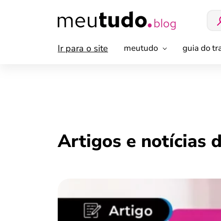
Ir para o site
meutudo
guia do t
Artigos e notícias 