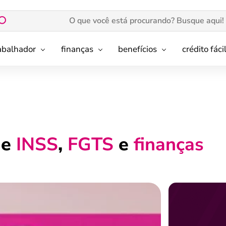
rabalhador
finanças
benefícios
crédito fáci
de
INSS
,
FGTS
e
finanças