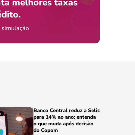
ta melhores taxas
que e
 com o celular?
édito.
preci
icia Jordão
 simulação
Conheça
Banco Central reduz a Selic
para 14% ao ano; entenda
o que muda após decisão
do Copom