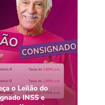
ça o Leilão do
ignado INSS e
Entre
onsultar saldo do FGTS pelo C