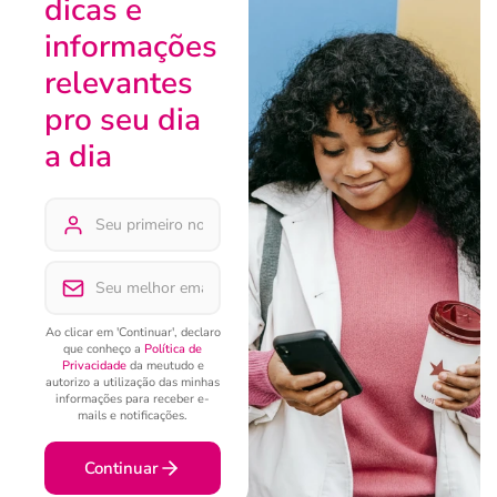
dicas e
informações
relevantes
pro seu dia
a dia
Ao clicar em 'Continuar', declaro
que conheço a
Política de
Privacidade
da meutudo e
autorizo a utilização das minhas
informações para receber e-
mails e notificações.
Continuar