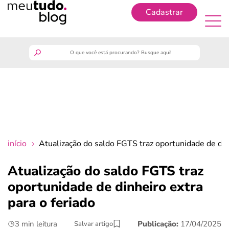
Cadastrar
Cadastrar
meutudo
guia do trabalhador
finanças
início
Atualização do saldo FGTS traz oportunidade de dinh
benefícios
Atualização do saldo FGTS traz
oportunidade de dinheiro extra
crédito fácil
para o feriado
últimas notícias
3 min leitura
Publicação:
17/04/2025
Salvar artigo