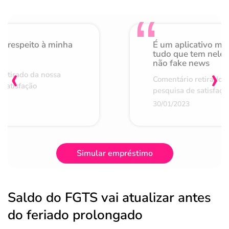
o respeito à minha
É um aplicativo mu
de
tudo que tem nele 
não fake news
‹
›
retirado da nossa
Comentário retirado 
 satisfação
pesquisa de satisfaçã
30/01/2023
Simular empréstimo
Saldo do FGTS vai atualizar antes
do feriado prolongado