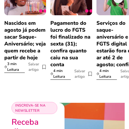
Nascidos em
Pagamento do
Serviços do
agosto já podem
lucro do FGTS
saque-
sacar Saque-
foi finalizado na
aniversário e
Aniversário; veja
sexta (31);
FGTS digital
quem recebe a
confira quanto
estarão fora
partir de hoje
caiu na sua
ar até 2 de
conta
agosto; confi
3 min
Salvar
artigo
Leitura
4 min
4 min
Salvar
Salv
artigo
arti
Leitura
Leitura
INSCREVA-SE NA
NEWSLETTER
Receba