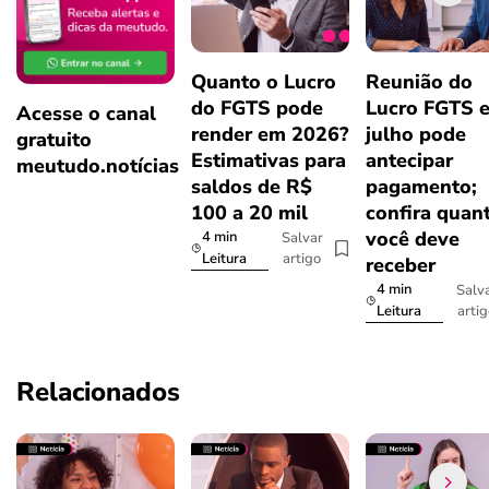
Quanto o Lucro
Reunião do
do FGTS pode
Lucro FGTS 
Acesse o canal
render em 2026?
julho pode
gratuito
Estimativas para
antecipar
meutudo.notícias
saldos de R$
pagamento;
100 a 20 mil
confira quan
você deve
4 min
Salvar
artigo
Leitura
receber
4 min
Salv
arti
Leitura
Relacionados