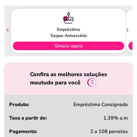
Empréstimo
Saque-Aniversário
Simule agora
Confira as melhores soluções
meutudo para você
Produto
Empréstimo Consignado
1,39% a.m
Taxa
2 a 108 parcelas
a