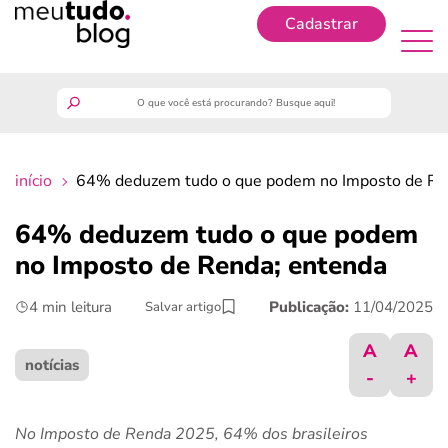
Cadastrar
Cadastrar
meutudo
início
64% deduzem tudo o que podem no Imposto de Re
guia do trabalhador
64% deduzem tudo o que podem
finanças
no Imposto de Renda; entenda
4 min leitura
Publicação:
11/04/2025
Salvar artigo
benefícios
A
A
crédito fácil
notícias
-
+
últimas notícias
No Imposto de Renda 2025, 64% dos brasileiros