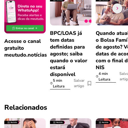
BPC/LOAS já
Quando atual
tem datas
o Bolsa Famí
Acesse o canal
definidas para
de agosto? V
gratuito
agosto; saiba
datas de aco
meutudo.notícias
quando o valor
com o final 
estará
NIS
disponível
4 min
Salv
arti
Leitura
5 min
Salvar
artigo
Leitura
Relacionados