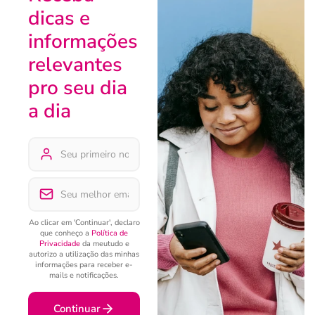
dicas e
informações
relevantes
pro seu dia
a dia
Ao clicar em 'Continuar', declaro
que conheço a
Política de
Privacidade
da meutudo e
autorizo a utilização das minhas
informações para receber e-
mails e notificações.
Continuar