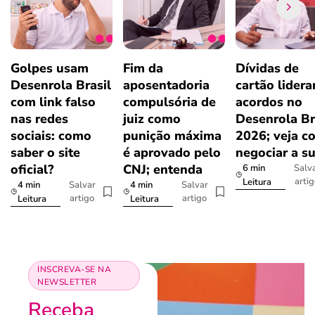
Golpes usam
Fim da
Dívidas de
Desenrola Brasil
aposentadoria
cartão lider
com link falso
compulsória de
acordos no
nas redes
juiz como
Desenrola Br
sociais: como
punição máxima
2026; veja c
saber o site
é aprovado pelo
negociar a s
oficial?
CNJ; entenda
6 min
Salv
arti
Leitura
4 min
4 min
Salvar
Salvar
artigo
artigo
Leitura
Leitura
INSCREVA-SE NA
NEWSLETTER
Receba