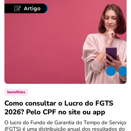
benefícios
Como consultar o Lucro do FGTS
C
2026? Pelo CPF no site ou app
P
O lucro do Fundo de Garantia do Tempo de Serviço
S
(FGTS) é uma distribuição anual dos resultados do
d