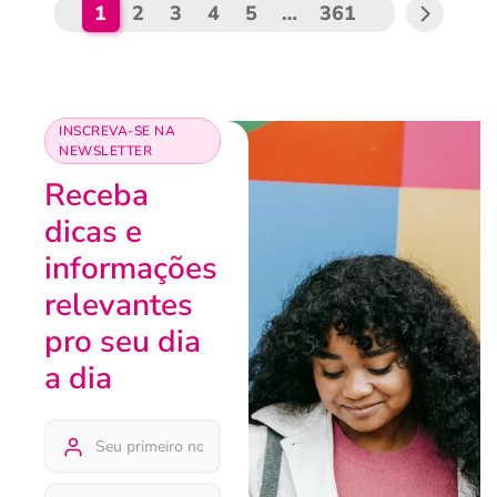
1
2
3
4
5
…
361
INSCREVA-SE NA
NEWSLETTER
Receba
dicas e
informações
relevantes
pro seu dia
a dia