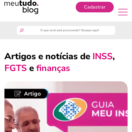
Cadastrar
Cadastrar
meutudo
Artigos e notícias de
INSS
,
guia do trabalhador
FGTS
e
finanças
finanças
benefícios
crédito fácil
últimas notícias