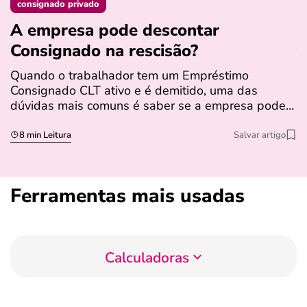
consignado privado
A empresa pode descontar
N
Consignado na rescisão​?
t
Quando o trabalhador tem um Empréstimo
N
Consignado CLT ativo e é demitido, uma das
l
dúvidas mais comuns é saber se a empresa pode…
e
s
8 min Leitura
Salvar artigo
Ferramentas mais usadas
Calculadoras