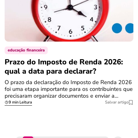
educação financeira
Prazo do Imposto de Renda 2026:
C
qual a data para declarar?
r
R
O prazo da declaração do Imposto de Renda 2026
foi uma etapa importante para os contribuintes que
A
precisaram organizar documentos e enviar a…
m
9 min Leitura
Salvar artigo
q
S