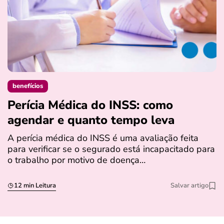
benefícios
Perícia Médica do INSS: como
D
agendar e quanto tempo leva
a
s
A perícia médica do INSS é uma avaliação feita
para verificar se o segurado está incapacitado para
O
o trabalho por motivo de doença…
I
q
12 min Leitura
Salvar artigo