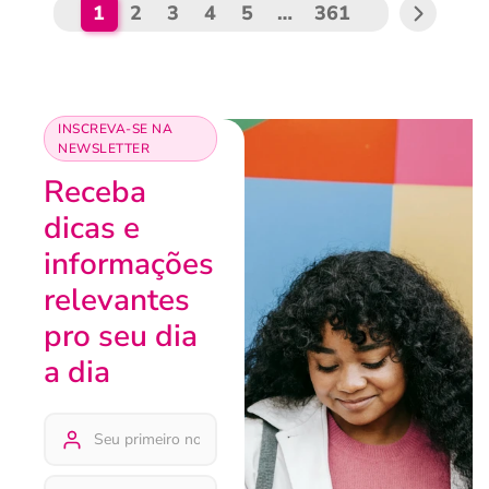
1
2
3
4
5
…
361
INSCREVA-SE NA
NEWSLETTER
Receba
dicas e
informações
relevantes
pro seu dia
a dia