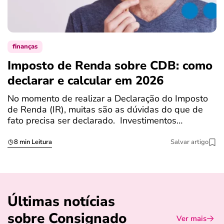
finanças
Imposto de Renda sobre CDB: como
N
declarar e calcular em 2026
a
No momento de realizar a Declaração do Imposto
T
de Renda (IR), muitas são as dúvidas do que de
c
fato precisa ser declarado. Investimentos…
c
8 min Leitura
Salvar artigo
Últimas notícias
sobre Consignado
Ver mais