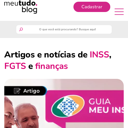
Cadastrar
Cadastrar
meutudo
Artigos e notícias de
INSS
,
guia do trabalhador
FGTS
e
finanças
finanças
benefícios
crédito fácil
últimas notícias