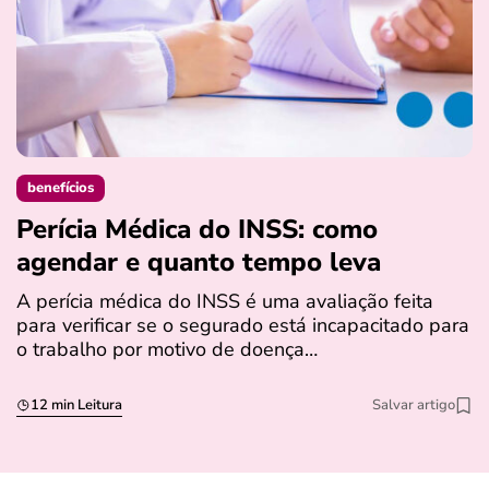
benefícios
Perícia Médica do INSS: como
D
agendar e quanto tempo leva
a
s
A perícia médica do INSS é uma avaliação feita
para verificar se o segurado está incapacitado para
O
o trabalho por motivo de doença…
I
q
12 min Leitura
Salvar artigo