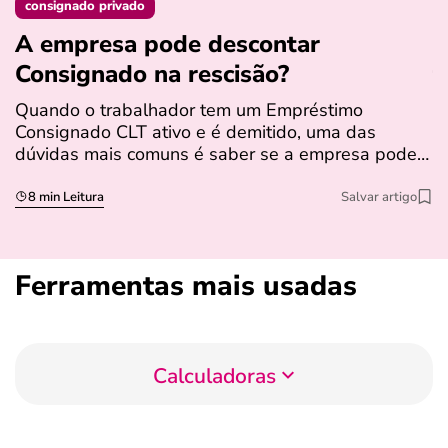
consignado privado
A empresa pode descontar
N
Consignado na rescisão​?
t
Quando o trabalhador tem um Empréstimo
N
Consignado CLT ativo e é demitido, uma das
l
dúvidas mais comuns é saber se a empresa pode…
e
s
8 min Leitura
Salvar artigo
Ferramentas mais usadas
Calculadoras