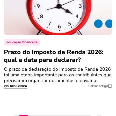
educação financeira
Prazo do Imposto de Renda 2026:
C
qual a data para declarar?
r
R
O prazo da declaração do Imposto de Renda 2026
foi uma etapa importante para os contribuintes que
A
precisaram organizar documentos e enviar a…
m
9 min Leitura
Salvar artigo
q
S