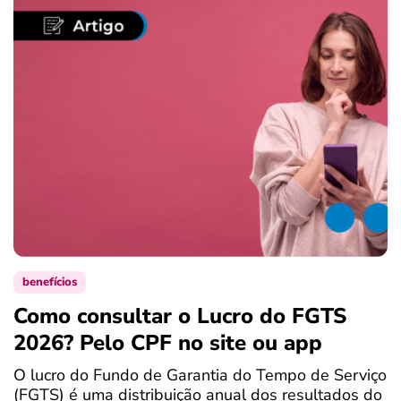
benefícios
Como consultar o Lucro do FGTS
C
2026? Pelo CPF no site ou app
P
O lucro do Fundo de Garantia do Tempo de Serviço
S
(FGTS) é uma distribuição anual dos resultados do
d