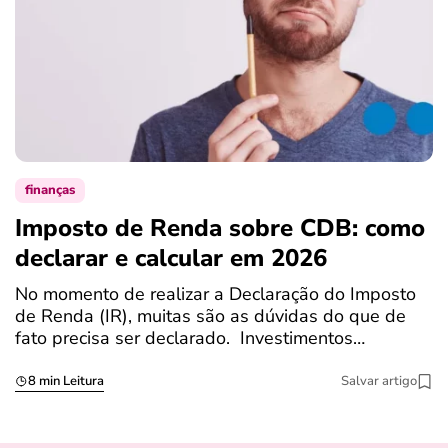
finanças
Imposto de Renda sobre CDB: como
N
declarar e calcular em 2026
a
No momento de realizar a Declaração do Imposto
T
de Renda (IR), muitas são as dúvidas do que de
c
fato precisa ser declarado. Investimentos…
c
8 min Leitura
Salvar artigo