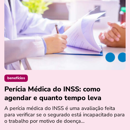
benefícios
Perícia Médica do INSS: como
D
agendar e quanto tempo leva
a
s
A perícia médica do INSS é uma avaliação feita
para verificar se o segurado está incapacitado para
O
o trabalho por motivo de doença…
I
q