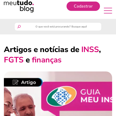
Cadastrar
Cadastrar
meutudo
Artigos e notícias de
INSS
,
guia do trabalhador
FGTS
e
finanças
finanças
benefícios
crédito fácil
últimas notícias