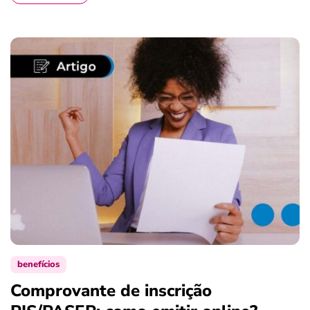
benefícios
Comprovante de inscrição
S