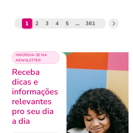
1
2
3
4
5
…
361
INSCREVA-SE NA
NEWSLETTER
Receba
dicas e
informações
relevantes
pro seu dia
a dia