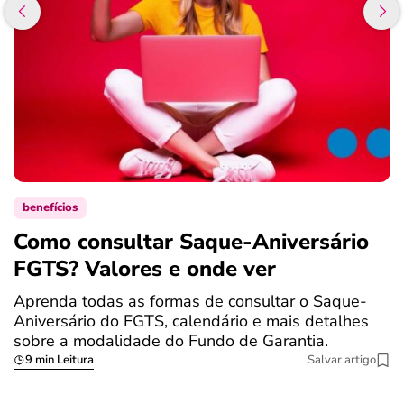
benefícios
Como consultar Saque-Aniversário
S
FGTS? Valores e onde ver
a
Aprenda todas as formas de consultar o Saque-
O
Aniversário do FGTS, calendário e mais detalhes
é
sobre a modalidade do Fundo de Garantia.
a
9 min Leitura
Salvar artigo