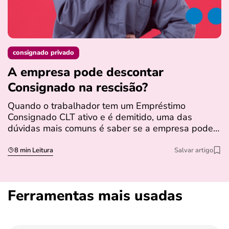
consignado privado
A empresa pode descontar
N
Consignado na rescisão​?
t
Quando o trabalhador tem um Empréstimo
N
Consignado CLT ativo e é demitido, uma das
l
dúvidas mais comuns é saber se a empresa pode…
e
s
8 min Leitura
Salvar artigo
Ferramentas mais usadas