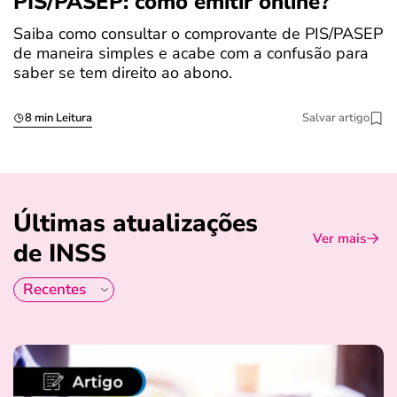
PIS/PASEP: como emitir online?
c
Saiba como consultar o comprovante de PIS/PASEP
O
de maneira simples e acabe com a confusão para
é
saber se tem direito ao abono.
u
8 min Leitura
Salvar artigo
Últimas atualizações
Ver mais
de INSS