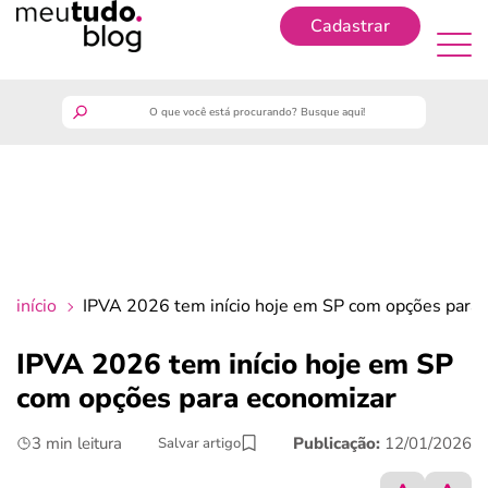
Cadastrar
Cadastrar
meutudo
guia do trabalhador
finanças
início
IPVA 2026 tem início hoje em SP com opções para
benefícios
IPVA 2026 tem início hoje em SP
com opções para economizar
crédito fácil
3 min leitura
Publicação:
12/01/2026
Salvar artigo
últimas notícias