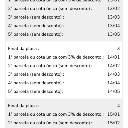
13/01
de
13/02
desconto
13/03
2ª
13/04
parcela
13/05
ou cota
única
3
(sem
14/01
desconto)
14/02
3ª
14/03
parcela
14/04
(sem
14/05
desconto)
4ª
4
parcela
15/01
(sem
15/02