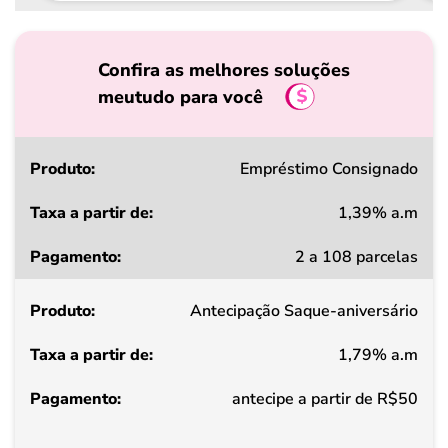
Confira as melhores soluções
meutudo para você
Produto
Empréstimo Consignado
1,39% a.m
Taxa
2 a 108 parcelas
a
partir
Antecipação Saque-aniversário
de
1,79% a.m
Pagamento
antecipe a partir de R$50