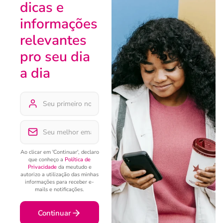
dicas e
informações
relevantes
pro seu dia
a dia
Ao clicar em 'Continuar', declaro
que conheço a
Política de
Privacidade
da meutudo e
autorizo a utilização das minhas
informações para receber e-
mails e notificações.
Continuar