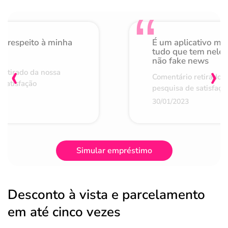
o respeito à minha
É um aplicativo mu
de
tudo que tem nele 
não fake news
‹
›
retirado da nossa
Comentário retirado 
 satisfação
pesquisa de satisfaçã
30/01/2023
Simular empréstimo
Desconto à vista e parcelamento
em até cinco vezes