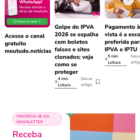
Golpe do IPVA
Pagamento à
2026 se espalha
vista é a esc
Acesse o canal
com boletos
preferida par
gratuito
falsos e sites
IPVA e IPTU
meutudo.notícias
clonados; veja
5 min
Salv
arti
Leitura
como se
proteger
4 min
Salvar
artigo
Leitura
INSCREVA-SE NA
NEWSLETTER
Receba