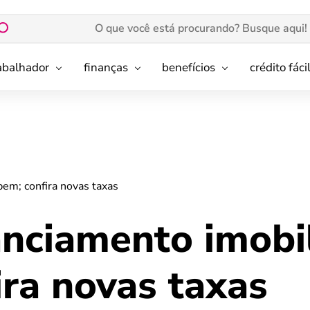
rabalhador
finanças
benefícios
crédito fáci
bem; confira novas taxas
anciamento imobil
ira novas taxas