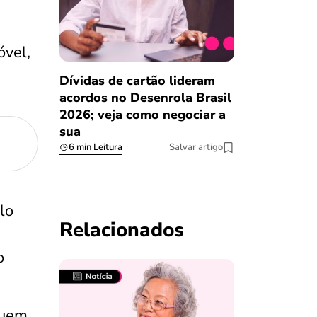
óvel,
Dívidas de cartão lideram
acordos no Desenrola Brasil
2026; veja como negociar a
sua
6 min Leitura
Salvar artigo
lo
Relacionados
o
quem