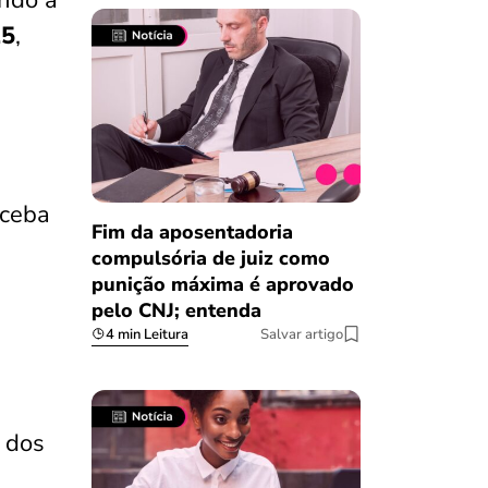
25
,
eceba
Fim da aposentadoria
compulsória de juiz como
punição máxima é aprovado
pelo CNJ; entenda
4 min Leitura
Salvar artigo
 dos