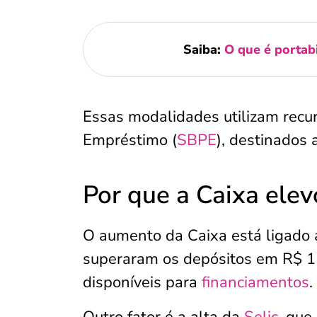
Saiba:
O que é portabi
Essas modalidades utilizam recu
Empréstimo (
SBPE
), destinados 
Por que a Caixa elev
O aumento da Caixa está ligado
superaram os depósitos em R$ 15
disponíveis para
financiamentos
.
Outro fator é a alta da
Selic
, que