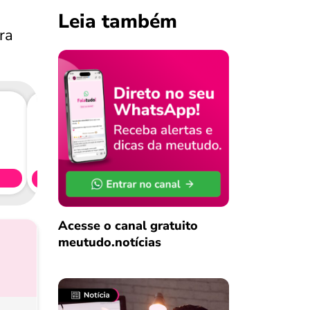
Leia também
ra
Consig
CL
Simule 
Acesse o canal gratuito
meutudo.notícias