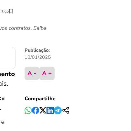
artigo
vos contratos. Saiba
Publicação:
10/01/2025
A -
A +
mento
is.
xa
Compartilhe
.
 e