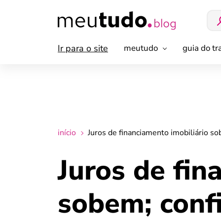
Ir para o site
meutudo
guia do t
início
Juros de financiamento imobiliário so
Juros de fin
sobem; conf