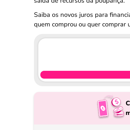
saída de recursos da poupança.
Saiba os novos juros para financ
quem comprou ou quer comprar u
C
m