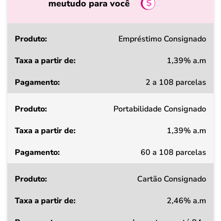
meutudo para você
Produto
Empréstimo Consignado
1,39% a.m
Taxa
2 a 108 parcelas
a
partir
Portabilidade Consignado
de
1,39% a.m
Pagamento
60 a 108 parcelas
Cartão Consignado
2,46% a.m