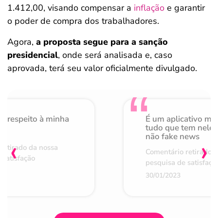
1.412,00, visando compensar a
inflação
e garantir
o poder de compra dos trabalhadores.
Agora,
a proposta segue para a sanção
presidencial
, onde será analisada e, caso
aprovada, terá seu valor oficialmente divulgado.
o respeito à minha
É um aplicativo mu
de
tudo que tem nele 
não fake news
‹
›
retirado da nossa
Comentário retirado 
 satisfação
pesquisa de satisfaçã
30/01/2023