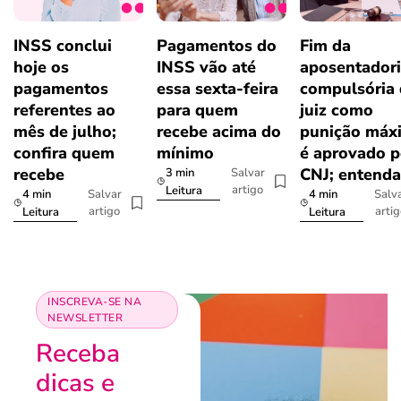
INSS conclui
Pagamentos do
Fim da
hoje os
INSS vão até
aposentador
pagamentos
essa sexta-feira
compulsória
referentes ao
para quem
juiz como
mês de julho;
recebe acima do
punição máx
confira quem
mínimo
é aprovado p
recebe
CNJ; entenda
3 min
Salvar
artigo
Leitura
4 min
4 min
Salvar
Salv
artigo
arti
Leitura
Leitura
INSCREVA-SE NA
NEWSLETTER
Receba
dicas e