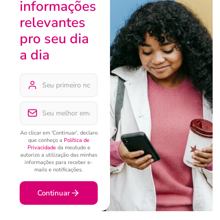
informações
relevantes
pro seu dia
a dia
Ao clicar em 'Continuar', declaro
que conheço a
Política de
Privacidade
da meutudo e
autorizo a utilização das minhas
informações para receber e-
mails e notificações.
Continuar