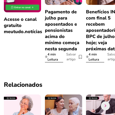
Pagamento de
Benefícios I
julho para
com final 5
Acesse o canal
aposentados e
recebem
gratuito
pensionistas
aposentadori
meutudo.notícias
acima do
BPC de julho
mínimo começa
hoje; veja
nesta segunda
próximas dat
4 min
4 min
Salvar
Salv
artigo
arti
Leitura
Leitura
Relacionados