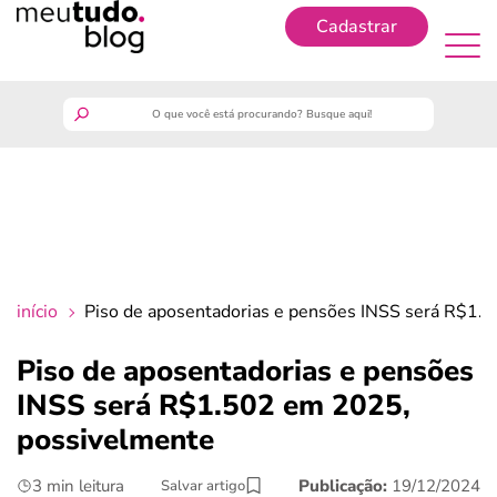
Cadastrar
Cadastrar
meutudo
guia do trabalhador
finanças
início
Piso de aposentadorias e pensões INSS será R$1.
benefícios
Piso de aposentadorias e pensões
INSS será R$1.502 em 2025,
crédito fácil
possivelmente
últimas notícias
3 min leitura
Publicação:
19/12/2024
Salvar artigo