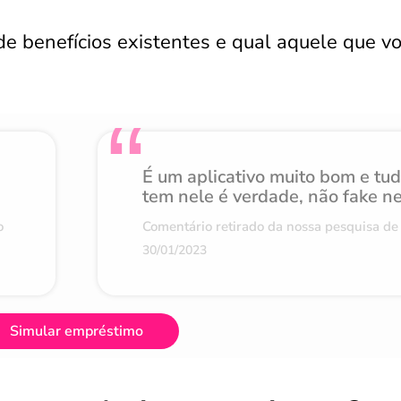
de benefícios existentes e qual aquele que v
É um aplicativo muito bom e tu
tem nele é verdade, não fake n
o
Comentário retirado da nossa pesquisa de 
30/01/2023
Simular empréstimo