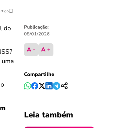
artigo
l do
Publicação:
08/01/2026
A -
A +
INSS?
r uma
Compartilhe
 o
em
Leia também