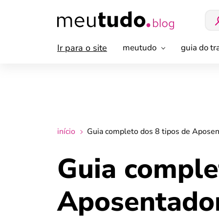
Ir para o site
meutudo
guia do t
início
Guia completo dos 8 tipos de Apose
Guia comple
Aposentado