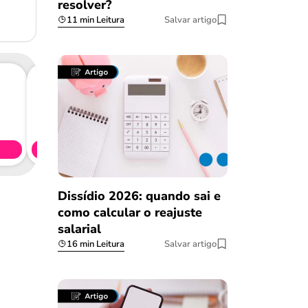
resolver?
11 min Leitura
Salvar artigo
Consig
CL
Simule 
Dissídio 2026: quando sai e
como calcular o reajuste
salarial
16 min Leitura
Salvar artigo
Salvar Ferramenta
Salvar Ferramenta