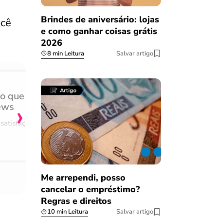
Brindes de aniversário: lojas
ocê
e como ganhar coisas grátis
2026
8 min Leitura
Salvar artigo
do que
Achei muito rápido, sem 
›
ews
burocracia
satisfação
Comentário retirado da nossa pes
08/03/2023
Me arrependi, posso
cancelar o empréstimo?
Regras e direitos
10 min Leitura
Salvar artigo