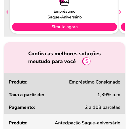
Empréstimo
Saque-Aniversário
Simule agora
Confira as melhores soluções
meutudo para você
Produto
Empréstimo Consignado
1,39% a.m
Taxa
2 a 108 parcelas
a
partir
Antecipação Saque-aniversário
de