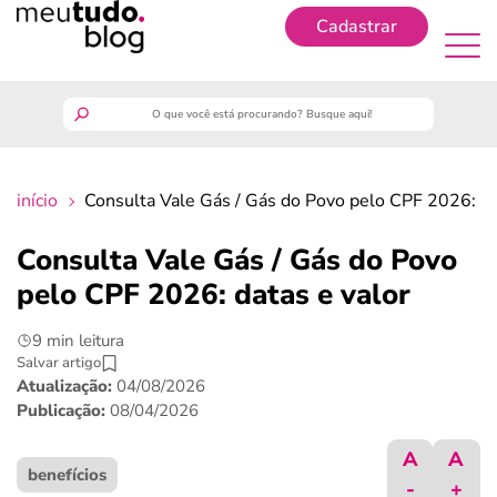
Cadastrar
Cadastrar
meutudo
início
Consulta Vale Gás / Gás do Povo pelo CPF 2026: da
guia do trabalhador
Consulta Vale Gás / Gás do Povo
finanças
pelo CPF 2026: datas e valor
9 min leitura
benefícios
Salvar artigo
Atualização:
04/08/2026
crédito fácil
Publicação:
08/04/2026
A
A
últimas notícias
benefícios
-
+