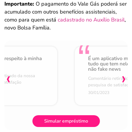
Importante:
O pagamento do Vale Gás poderá ser
acumulado com outros benefícios assistenciais,
como para quem está
cadastrado no Auxílio Brasil
,
novo Bolsa Família.
o respeito à minha
É um aplicativo mu
de
tudo que tem nele 
não fake news
‹
›
retirado da nossa
Comentário retirado 
 satisfação
pesquisa de satisfaçã
30/01/2023
Simular empréstimo