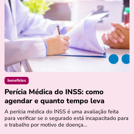
benefícios
Perícia Médica do INSS: como
D
agendar e quanto tempo leva
a
s
A perícia médica do INSS é uma avaliação feita
para verificar se o segurado está incapacitado para
O
o trabalho por motivo de doença…
I
q