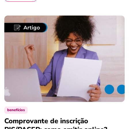
benefícios
Comprovante de inscrição
S