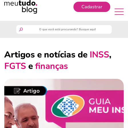
Cadastrar
Cadastrar
meutudo
Artigos e notícias de
INSS
,
guia do trabalhador
FGTS
e
finanças
finanças
benefícios
crédito fácil
últimas notícias