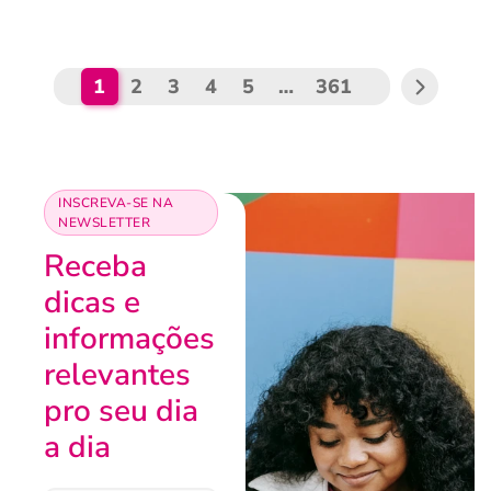
1
2
3
4
5
…
361
INSCREVA-SE NA
NEWSLETTER
Receba
dicas e
informações
relevantes
pro seu dia
a dia