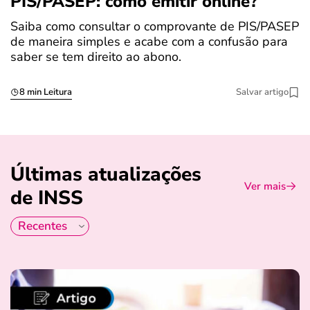
PIS/PASEP: como emitir online?
c
Saiba como consultar o comprovante de PIS/PASEP
O
de maneira simples e acabe com a confusão para
é
saber se tem direito ao abono.
u
8 min Leitura
Salvar artigo
Últimas atualizações
Ver mais
de INSS