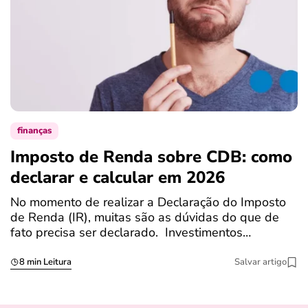
finanças
Imposto de Renda sobre CDB: como
N
declarar e calcular em 2026
a
No momento de realizar a Declaração do Imposto
T
de Renda (IR), muitas são as dúvidas do que de
c
fato precisa ser declarado. Investimentos…
c
8 min Leitura
Salvar artigo