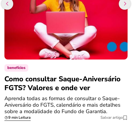
benefícios
Como consultar Saque-Aniversário
S
FGTS? Valores e onde ver
a
Aprenda todas as formas de consultar o Saque-
O
Aniversário do FGTS, calendário e mais detalhes
é
sobre a modalidade do Fundo de Garantia.
a
9 min Leitura
Salvar artigo