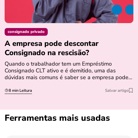
consignado privado
A empresa pode descontar
N
Consignado na rescisão​?
t
Quando o trabalhador tem um Empréstimo
N
Consignado CLT ativo e é demitido, uma das
l
dúvidas mais comuns é saber se a empresa pode…
e
s
8 min Leitura
Salvar artigo
Ferramentas mais usadas