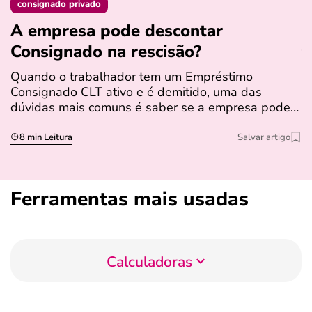
consignado privado
A empresa pode descontar
N
Consignado na rescisão​?
t
Quando o trabalhador tem um Empréstimo
N
Consignado CLT ativo e é demitido, uma das
l
dúvidas mais comuns é saber se a empresa pode…
e
s
8 min Leitura
Salvar artigo
Ferramentas mais usadas
Calculadoras