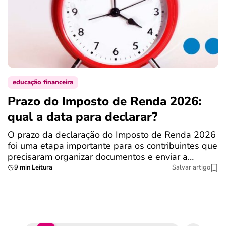
educação financeira
Prazo do Imposto de Renda 2026:
C
qual a data para declarar?
r
R
O prazo da declaração do Imposto de Renda 2026
foi uma etapa importante para os contribuintes que
A
precisaram organizar documentos e enviar a…
m
9 min Leitura
Salvar artigo
q
S