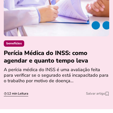
benefícios
Perícia Médica do INSS: como
D
agendar e quanto tempo leva
a
s
A perícia médica do INSS é uma avaliação feita
para verificar se o segurado está incapacitado para
O
o trabalho por motivo de doença…
I
q
12 min Leitura
Salvar artigo