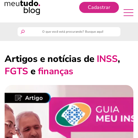
Cadastrar
Cadastrar
meutudo
Artigos e notícias de
INSS
,
guia do trabalhador
FGTS
e
finanças
finanças
benefícios
crédito fácil
últimas notícias