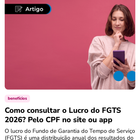
benefícios
Como consultar o Lucro do FGTS
C
2026? Pelo CPF no site ou app
P
O lucro do Fundo de Garantia do Tempo de Serviço
S
(FGTS) é uma distribuição anual dos resultados do
d