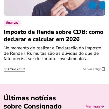
finanças
Imposto de Renda sobre CDB: como
N
declarar e calcular em 2026
a
No momento de realizar a Declaração do Imposto
T
de Renda (IR), muitas são as dúvidas do que de
c
fato precisa ser declarado. Investimentos…
c
8 min Leitura
Salvar artigo
Últimas notícias
sobre Consignado
Ver mais