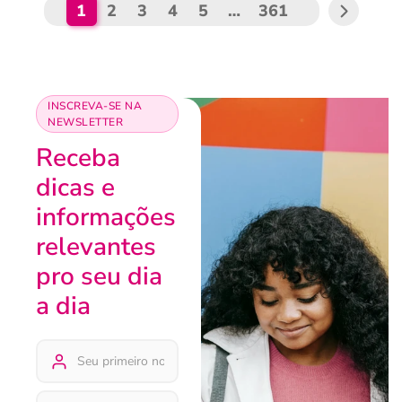
1
2
3
4
5
…
361
INSCREVA-SE NA
NEWSLETTER
Receba
dicas e
informações
relevantes
pro seu dia
a dia