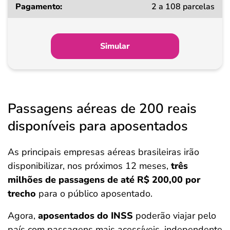
2 a 108 parcelas
a
partir
de
Simular
Pagamento
Passagens aéreas de 200 reais
disponíveis para aposentados
As principais empresas aéreas brasileiras irão
disponibilizar, nos próximos 12 meses,
três
milhões de passagens de até R$ 200,00 por
trecho
para o público aposentado.
Agora,
aposentados do INSS
poderão viajar pelo
país com passagens mais acessíveis, independente