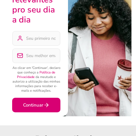
pro seu dia
a dia
Ao clicar em 'Continuar', declaro
que conheço a
Política de
Privacidade
da meutudo e
autorizo a utilização das minhas
informações para receber e-
mails e notificações.
Continuar