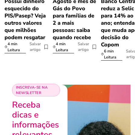
Possui dinheiro
Agosto é mês de
Banco Centra
esquecido do
Gás do Povo
reduz a Selic
PIS/Pasep? Veja
para famílias de
para 14% ao
outros valores
2 a mais
ano; entenda
que milhões
pessoas: saiba
que muda ap
podem resgatar
quando recebe
decisão do
Copom
4 min
4 min
Salvar
Salvar
artigo
artigo
Leitura
Leitura
6 min
Salv
arti
Leitura
INSCREVA-SE NA
NEWSLETTER
Receba
dicas e
informações
relevantes