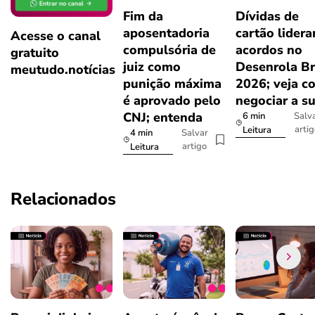
Fim da
Dívidas de
aposentadoria
cartão lider
Acesse o canal
compulsória de
acordos no
gratuito
juiz como
Desenrola Br
meutudo.notícias
punição máxima
2026; veja c
é aprovado pelo
negociar a s
CNJ; entenda
6 min
Salv
arti
Leitura
4 min
Salvar
artigo
Leitura
Relacionados