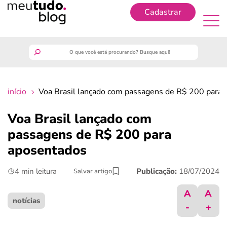
Cadastrar
Cadastrar
meutudo
início
Voa Brasil lançado com passagens de R$ 200 para
guia do trabalhador
Voa Brasil lançado com
finanças
passagens de R$ 200 para
aposentados
benefícios
4 min leitura
Publicação:
18/07/2024
Salvar artigo
crédito fácil
A
A
notícias
-
+
últimas notícias