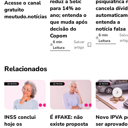
reduz a Selic
psiquiátrica 
Acesse o canal
para 14% ao
cancela dívi
gratuito
ano; entenda o
automaticam
meutudo.notícias
que muda após
entenda a
decisão do
notícia falsa
Copom
6 min
Salv
arti
Leitura
6 min
Salvar
artigo
Leitura
Relacionados
INSS conclui
É #FAKE: não
Novo IPVA p
hoje os
existe proposta
ser aprovad