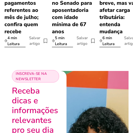
pagamentos
no Senado para
breve, mas v
referentes ao
aposentadoria
afetar carga
mês de julho;
com idade
tributária:
confira quem
mínima de 67
entenda
recebe
anos
mudança
4 min
5 min
6 min
Salvar
Salvar
Salv
artigo
artigo
arti
Leitura
Leitura
Leitura
INSCREVA-SE NA
NEWSLETTER
Receba
dicas e
informações
relevantes
pro seu dia