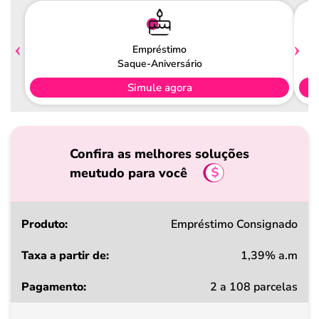
Empréstimo
Saque-Aniversário
Simule agora
Confira as melhores soluções
meutudo para você
Produto
Empréstimo Consignado
1,39% a.m
Taxa
2 a 108 parcelas
a
partir