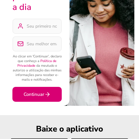
a dia
Ao clicar em 'Continuar', declaro
que conheço a
Política de
Privacidade
da meutudo e
autorizo a utilização das minhas
informações para receber e-
mails e notificações.
Continuar
Baixe o aplicativo