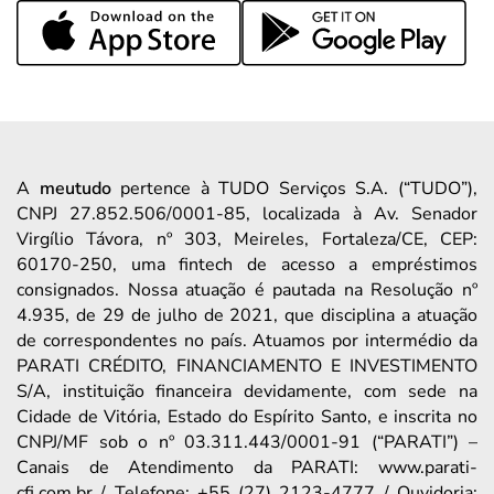
A
meutudo
pertence à TUDO Serviços S.A. (“TUDO”),
CNPJ 27.852.506/0001-85, localizada à Av. Senador
Virgílio Távora, nº 303, Meireles, Fortaleza/CE, CEP:
60170-250, uma fintech de acesso a empréstimos
consignados. Nossa atuação é pautada na Resolução nº
4.935, de 29 de julho de 2021, que disciplina a atuação
de correspondentes no país. Atuamos por intermédio da
PARATI CRÉDITO, FINANCIAMENTO E INVESTIMENTO
S/A, instituição financeira devidamente, com sede na
Cidade de Vitória, Estado do Espírito Santo, e inscrita no
CNPJ/MF sob o nº 03.311.443/0001-91 (“PARATI”) –
Canais de Atendimento da PARATI: www.parati-
cfi.com.br / Telefone: +55 (27) 2123-4777 / Ouvidoria: