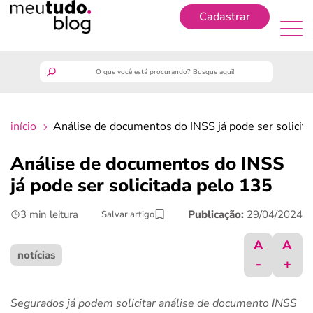
Cadastrar
Cadastrar
meutudo
início
Análise de documentos do INSS já pode ser solicit
guia do trabalhador
Análise de documentos do INSS
finanças
já pode ser solicitada pelo 135
3 min leitura
Publicação:
29/04/2024
Salvar artigo
benefícios
A
A
crédito fácil
notícias
-
+
últimas notícias
Segurados já podem solicitar análise de documento INSS