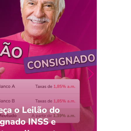
ça o Leilão do
ignado INSS e
Entre
onsultar saldo do FGTS pelo C