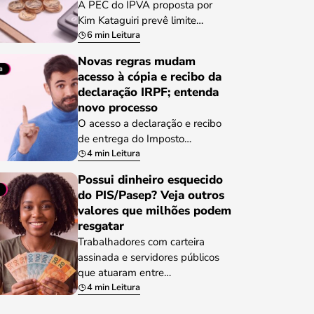
A PEC do IPVA proposta por
Kim Kataguiri prevê limite…
6 min Leitura
Novas regras mudam
acesso à cópia e recibo da
declaração IRPF; entenda
novo processo
O acesso a declaração e recibo
de entrega do Imposto…
4 min Leitura
Possui dinheiro esquecido
do PIS/Pasep? Veja outros
valores que milhões podem
resgatar
Trabalhadores com carteira
assinada e servidores públicos
que atuaram entre…
4 min Leitura