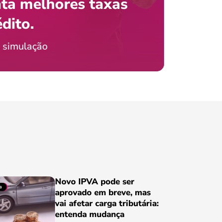
ta melhores taxas
que e
 com o celular?
édito.
preci
ticia Jordão
 simulação
Conheça
Novo IPVA pode ser
aprovado em breve, mas
vai afetar carga tributária:
entenda mudança