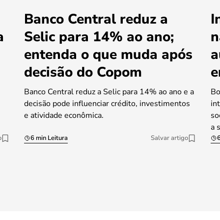
Banco Central reduz a
I
a
Selic para 14% ao ano;
n
entenda o que muda após
a
decisão do Copom
e
Banco Central reduz a Selic para 14% ao ano e a
Bo
decisão pode influenciar crédito, investimentos
in
e atividade econômica.
so
a 
o
6 min Leitura
Salvar artigo
6