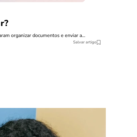
r?
finanças
Como dec
saram organizar documentos e enviar a…
Salvar artigo
A declaração do
pesquisa datat
10 min Leitura