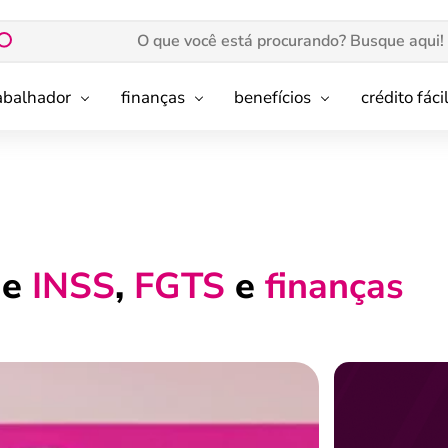
rabalhador
finanças
benefícios
crédito fáci
de
INSS
,
FGTS
e
finanças