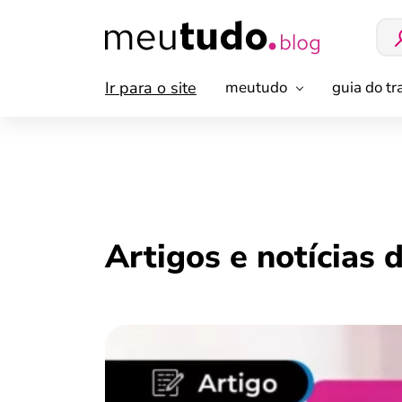
Ir para o site
meutudo
guia do t
Artigos e notícias 