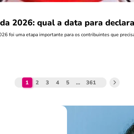
da 2026: qual a data para declara
26 foi uma etapa importante para os contribuintes que preci
1
2
3
4
5
…
361