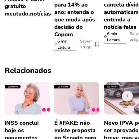
para 14% ao
cancela dívi
gratuito
ano; entenda o
automaticam
meutudo.notícias
que muda após
entenda a
decisão do
notícia falsa
Copom
6 min
Salv
arti
Leitura
6 min
Salvar
artigo
Leitura
Relacionados
INSS conclui
É #FAKE: não
Novo IPVA p
hoje os
existe proposta
ser aprovad
pagamentos
no Senado para
breve, mas v