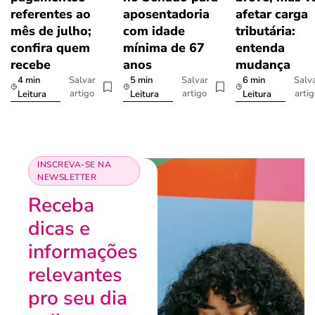
referentes ao
aposentadoria
afetar carga
mês de julho;
com idade
tributária:
confira quem
mínima de 67
entenda
recebe
anos
mudança
4 min
5 min
6 min
Salvar
Salvar
Salv
artigo
artigo
arti
Leitura
Leitura
Leitura
INSCREVA-SE NA
NEWSLETTER
Receba
dicas e
informações
relevantes
pro seu dia