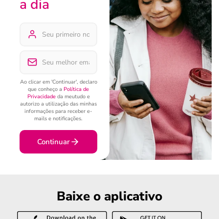
a dia
Ao clicar em 'Continuar', declaro
que conheço a
Política de
Privacidade
da meutudo e
autorizo a utilização das minhas
informações para receber e-
mails e notificações.
Continuar
Baixe o aplicativo