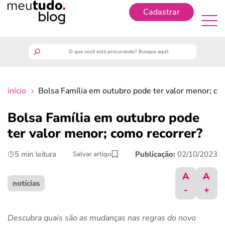
Cadastrar
Cadastrar
meutudo
início
Bolsa Família em outubro pode ter valor menor; co
guia do trabalhador
Bolsa Família em outubro pode
finanças
ter valor menor; como recorrer?
5 min leitura
Publicação:
02/10/2023
Salvar artigo
benefícios
A
A
crédito fácil
notícias
-
+
últimas notícias
Descubra quais são as mudanças nas regras do novo