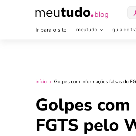
Ir para o site
meutudo
guia do t
início
Golpes com informações falsas do F
Golpes com 
FGTS pelo W