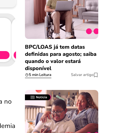
Consig
CL
BPC/LOAS já tem datas
definidas para agosto; saiba
Simule 
quando o valor estará
disponível
5 min Leitura
Salvar artigo
a no
demia