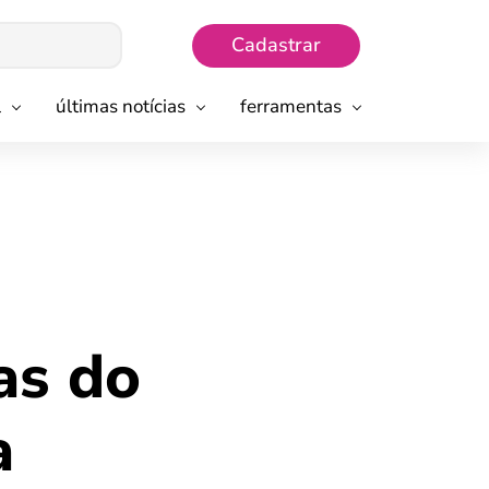
Cadastrar
l
últimas notícias
ferramentas
as do
a