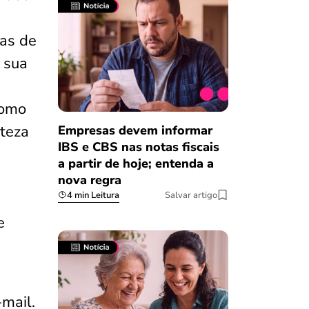
as de
 sua
como
teza
Empresas devem informar
IBS e CBS nas notas fiscais
a partir de hoje; entenda a
nova regra
4 min Leitura
Salvar artigo
e
mail.