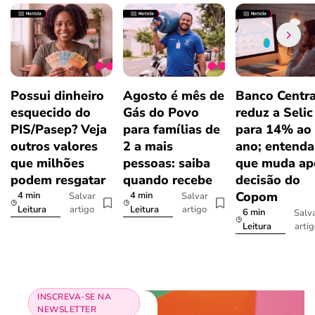
Possui dinheiro
Agosto é mês de
Banco Centra
esquecido do
Gás do Povo
reduz a Selic
PIS/Pasep? Veja
para famílias de
para 14% ao
outros valores
2 a mais
ano; entenda
que milhões
pessoas: saiba
que muda ap
podem resgatar
quando recebe
decisão do
Copom
4 min
4 min
Salvar
Salvar
artigo
artigo
Leitura
Leitura
6 min
Salv
arti
Leitura
INSCREVA-SE NA
NEWSLETTER