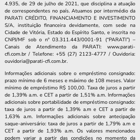
4.935, de 29 de julho de 2021, que disciplina a atuação
de correspondentes no país. Atuamos por intermédio da
PARATI CRÉDITO, FINANCIAMENTO E INVESTIMENTO
S/A, instituição financeira devidamente, com sede na
Cidade de Vitória, Estado do Espírito Santo, e inscrita no
CNPJ/MF sob o nº 03.311.443/0001-91 (“PARATI”) –
Canais de Atendimento da PARATI: www.parati-
cfi.com.br / Telefone: +55 (27) 2123-4777 / Ouvidoria:
ouvidoria@parati-cfi.com.br.
Informações adicionais sobre o empréstimo consignado:
prazo mínimo de 6 meses e máximo de 108 meses. Valor
mínimo de empréstimo R$ 100,00. Taxa de juros a partir
de 1,39% a.m. e CET a partir de 1,51% a.m. Informações
adicionais sobre portabilidade de empréstimo consignado:
taxa de juros a partir de 1,39% a.m e CET a partir de
1,63% a.m. Informações adicionais sobre antecipação
saque-aniversário: taxa de juros a partir de 1,79% a.m e
CET a partir de 1,93% a.m. Os valores mencionados
podem variar a partir das condições no momento da