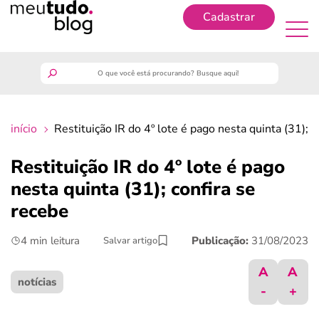
Cadastrar
Cadastrar
meutudo
início
Restituição IR do 4º lote é pago nesta quinta (31); c
guia do trabalhador
Restituição IR do 4º lote é pago
finanças
nesta quinta (31); confira se
recebe
benefícios
4 min leitura
Publicação:
31/08/2023
Salvar artigo
crédito fácil
A
A
notícias
-
+
últimas notícias