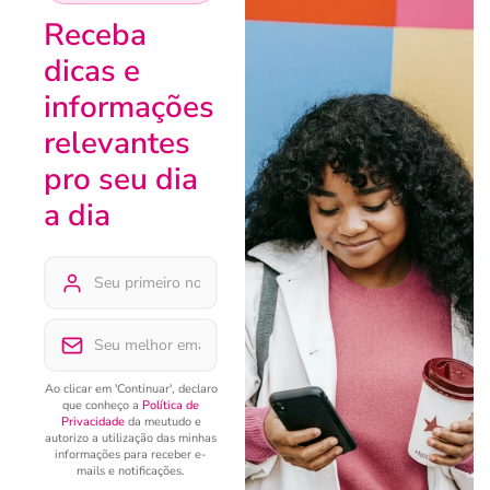
Receba
dicas e
informações
relevantes
pro seu dia
a dia
Ao clicar em 'Continuar', declaro
que conheço a
Política de
Privacidade
da meutudo e
autorizo a utilização das minhas
informações para receber e-
mails e notificações.