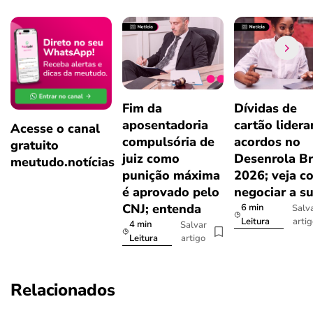
Fim da
Dívidas de
aposentadoria
cartão lider
Acesse o canal
compulsória de
acordos no
gratuito
juiz como
Desenrola Br
meutudo.notícias
punição máxima
2026; veja c
é aprovado pelo
negociar a s
CNJ; entenda
6 min
Salv
arti
Leitura
4 min
Salvar
artigo
Leitura
Relacionados