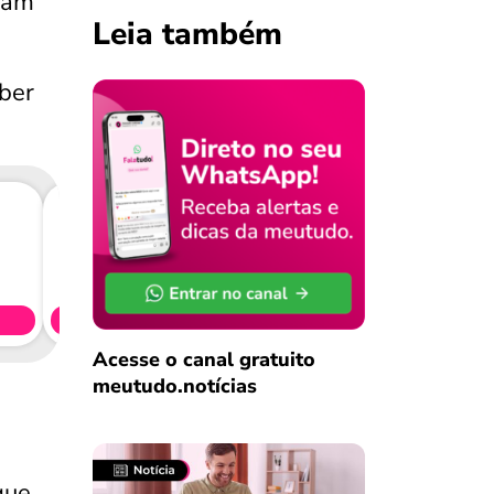
ixam
Leia também
aber
Consig
CL
Simule 
Acesse o canal gratuito
meutudo.notícias
que