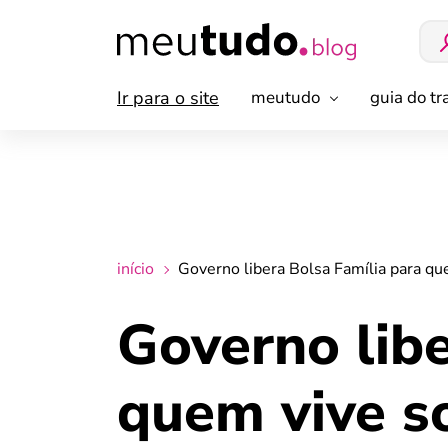
Ir para o site
meutudo
guia do t
início
Governo libera Bolsa Família para qu
Governo libe
quem vive so