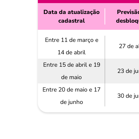
Data da atualização
Previsã
cadastral
desbloq
Entre 11 de março e
27 de a
14 de abril
Entre 15 de abril e 19
23 de j
de maio
Entre 20 de maio e 17
30 de j
de junho