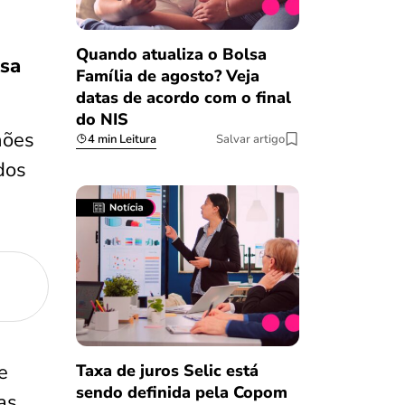
Quando atualiza o Bolsa
lsa
Família de agosto? Veja
datas de acordo com o final
do NIS
hões
4 min Leitura
Salvar artigo
dos
e
Taxa de juros Selic está
sendo definida pela Copom
as