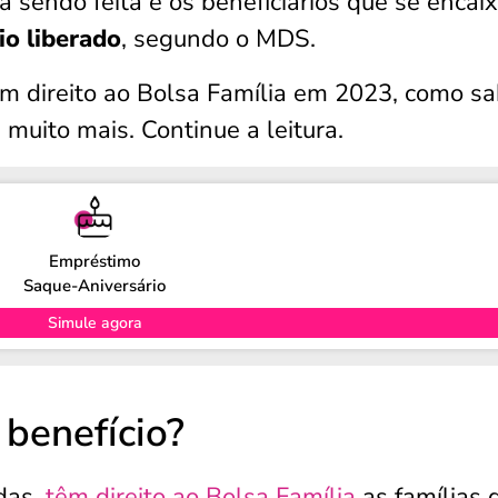
á sendo feita e os beneficiários que se enca
io liberado
, segundo o MDS.
tem direito ao Bolsa Família em 2023, como s
 muito mais. Continue a leitura.
Empréstimo
Saque-Aniversário
Simule agora
 benefício?
das,
têm direito ao Bolsa Família
as famílias 