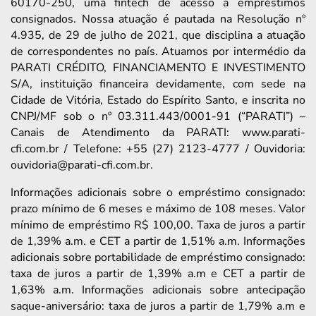
60170-250, uma fintech de acesso a empréstimos
consignados. Nossa atuação é pautada na Resolução nº
4.935, de 29 de julho de 2021, que disciplina a atuação
de correspondentes no país. Atuamos por intermédio da
PARATI CRÉDITO, FINANCIAMENTO E INVESTIMENTO
S/A, instituição financeira devidamente, com sede na
Cidade de Vitória, Estado do Espírito Santo, e inscrita no
CNPJ/MF sob o nº 03.311.443/0001-91 (“PARATI”) –
Canais de Atendimento da PARATI: www.parati-
cfi.com.br / Telefone: +55 (27) 2123-4777 / Ouvidoria:
ouvidoria@parati-cfi.com.br.
Informações adicionais sobre o empréstimo consignado:
prazo mínimo de 6 meses e máximo de 108 meses. Valor
mínimo de empréstimo R$ 100,00. Taxa de juros a partir
de 1,39% a.m. e CET a partir de 1,51% a.m. Informações
adicionais sobre portabilidade de empréstimo consignado:
taxa de juros a partir de 1,39% a.m e CET a partir de
1,63% a.m. Informações adicionais sobre antecipação
saque-aniversário: taxa de juros a partir de 1,79% a.m e