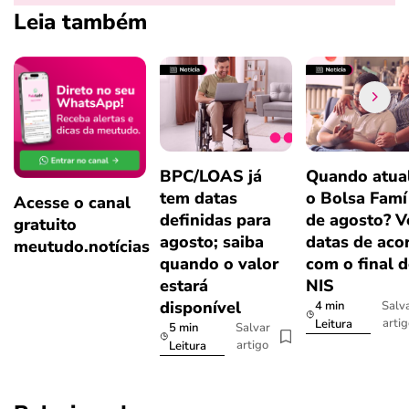
Leia também
BPC/LOAS já
Quando atual
tem datas
o Bolsa Famí
Acesse o canal
definidas para
de agosto? V
gratuito
agosto; saiba
datas de aco
meutudo.notícias
quando o valor
com o final 
estará
NIS
disponível
4 min
Salv
arti
Leitura
5 min
Salvar
artigo
Leitura