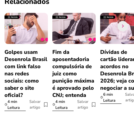
Relacionados
Golpes usam
Fim da
Dívidas de
Desenrola Brasil
aposentadoria
cartão lider
com link falso
compulsória de
acordos no
nas redes
juiz como
Desenrola Br
sociais: como
punição máxima
2026; veja c
saber o site
é aprovado pelo
negociar a s
oficial?
CNJ; entenda
6 min
Salv
arti
Leitura
4 min
4 min
Salvar
Salvar
artigo
artigo
Leitura
Leitura