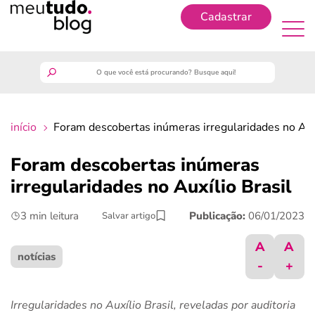
Cadastrar
Cadastrar
meutudo
início
Foram descobertas inúmeras irregularidades no Auxí
guia do trabalhador
Foram descobertas inúmeras
finanças
irregularidades no Auxílio Brasil
3 min leitura
Publicação:
06/01/2023
Salvar artigo
benefícios
A
A
crédito fácil
notícias
-
+
últimas notícias
Irregularidades no Auxílio Brasil, reveladas por auditoria