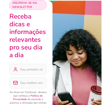
INSCREVA-SE NA
NEWSLETTER
Receba
dicas e
informações
relevantes
pro seu dia
a dia
Ao clicar em 'Continuar', declaro
que conheço a
Política de
Privacidade
da meutudo e
autorizo a utilização das minhas