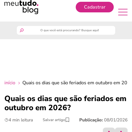
Cadastrar
Cadastrar
meutudo
guia do trabalhador
finanças
início
Quais os dias que são feriados em outubro em 202
benefícios
Quais os dias que são feriados em
outubro em 2026?
crédito fácil
4 min leitura
Publicação:
08/01/2026
Salvar artigo
últimas notícias