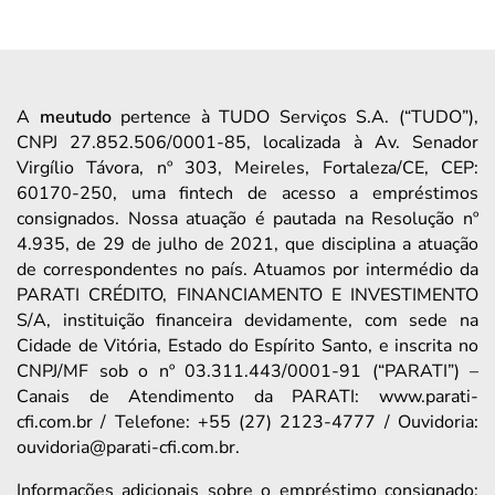
A
meutudo
pertence à TUDO Serviços S.A. (“TUDO”),
CNPJ 27.852.506/0001-85, localizada à Av. Senador
Virgílio Távora, nº 303, Meireles, Fortaleza/CE, CEP:
60170-250, uma fintech de acesso a empréstimos
consignados. Nossa atuação é pautada na Resolução nº
4.935, de 29 de julho de 2021, que disciplina a atuação
de correspondentes no país. Atuamos por intermédio da
PARATI CRÉDITO, FINANCIAMENTO E INVESTIMENTO
S/A, instituição financeira devidamente, com sede na
Cidade de Vitória, Estado do Espírito Santo, e inscrita no
CNPJ/MF sob o nº 03.311.443/0001-91 (“PARATI”) –
Canais de Atendimento da PARATI: www.parati-
cfi.com.br / Telefone: +55 (27) 2123-4777 / Ouvidoria:
ouvidoria@parati-cfi.com.br.
Informações adicionais sobre o empréstimo consignado: