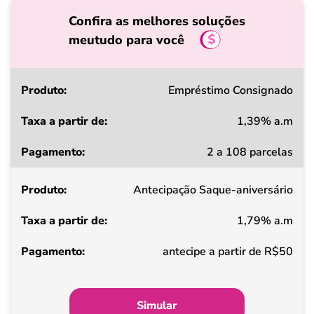
Confira as melhores soluções
meutudo para você
Produto
Empréstimo Consignado
1,39% a.m
Taxa
2 a 108 parcelas
a
partir
Antecipação Saque-aniversário
de
1,79% a.m
Pagamento
antecipe a partir de R$50
Simular