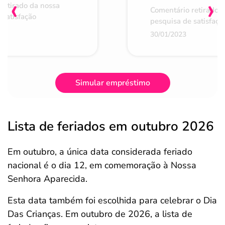
‹
›
retirado da nossa
Comentário retirado 
 satisfação
pesquisa de satisfaçã
30/01/2023
Simular empréstimo
Lista de feriados em outubro 2026
Em outubro, a única data considerada feriado
nacional é o dia 12, em comemoração à Nossa
Senhora Aparecida.
Esta data também foi escolhida para celebrar o Dia
Das Crianças. Em outubro de 2026, a lista de