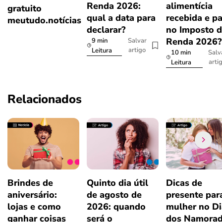
Renda 2026:
alimentícia
gratuito
qual a data para
recebida e p
meutudo.notícias
declarar?
no Imposto 
Renda 2026
9 min
Salvar
artigo
Leitura
10 min
Salv
arti
Leitura
Relacionados
Brindes de
Quinto dia útil
Dicas de
aniversário:
de agosto de
presente par
lojas e como
2026: quando
mulher no Di
ganhar coisas
será o
dos Namora