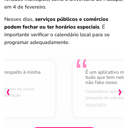
em 4 de fevereiro.
Nesses dias,
serviços públicos e comércios
podem fechar ou ter horários especiais
. É
importante verificar o calendário local para se
programar adequadamente.
o respeito à minha
É um aplicativo mu
de
tudo que tem nele 
não fake news
‹
›
retirado da nossa
Comentário retirado 
 satisfação
pesquisa de satisfaçã
30/01/2023