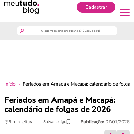
Cadastrar
Cadastrar
meutudo
guia do trabalhador
finanças
início
Feriados em Amapá e Macapá: calendário de folgas
benefícios
Feriados em Amapá e Macapá:
calendário de folgas de 2026
crédito fácil
9 min leitura
Publicação:
07/01/2026
Salvar artigo
últimas notícias