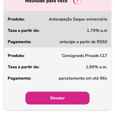
meutudo para você
Produto
Antecipação Saque-aniversário
1,79% a.m
Taxa
antecipe a partir de R$50
a
partir
Consignado Privado CLT
de
1,89% a.m.
Pagamento
parcelamento em até 96x
Simular