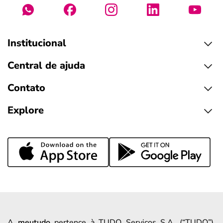
Institucional
Central de ajuda
Contato
Explore
A
meutudo
pertence à TUDO Serviços S.A. (“TUDO”),