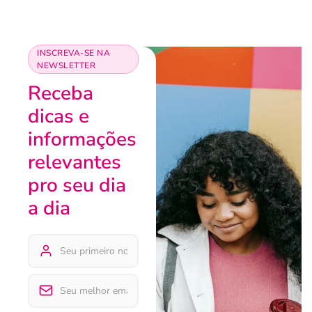
INSCREVA-SE NA
NEWSLETTER
Receba
dicas e
informações
relevantes
pro seu dia
a dia