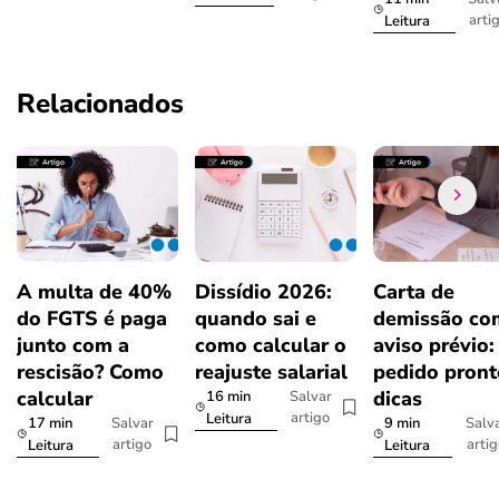
arti
Leitura
Relacionados
A multa de 40%
Dissídio 2026:
Carta de
do FGTS é paga
quando sai e
demissão co
junto com a
como calcular o
aviso prévio:
rescisão? Como
reajuste salarial
pedido pront
calcular
dicas
16 min
Salvar
artigo
Leitura
17 min
9 min
Salvar
Salv
artigo
arti
Leitura
Leitura