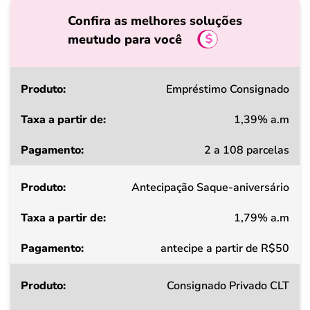
Confira as melhores soluções
meutudo para você
Produto
Empréstimo Consignado
1,39% a.m
Taxa
2 a 108 parcelas
a
partir
Antecipação Saque-aniversário
de
1,79% a.m
Pagamento
antecipe a partir de R$50
Consignado Privado CLT