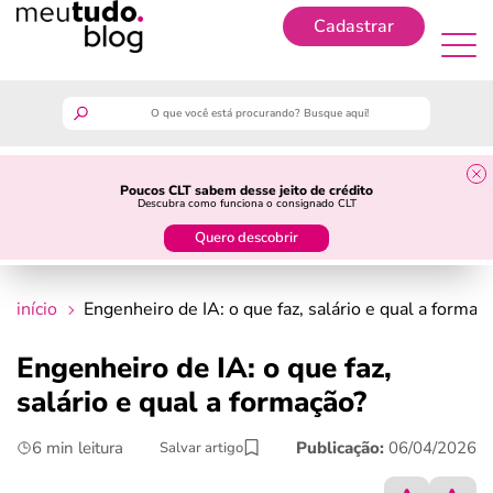
Cadastrar
Cadastrar
meutudo
Poucos CLT sabem desse jeito de crédito
Descubra como funciona o consignado CLT
guia do trabalhador
Quero descobrir
finanças
início
Engenheiro de IA: o que faz, salário e qual a formaç
benefícios
Engenheiro de IA: o que faz,
salário e qual a formação?
crédito fácil
6 min leitura
Publicação:
06/04/2026
Salvar artigo
últimas notícias