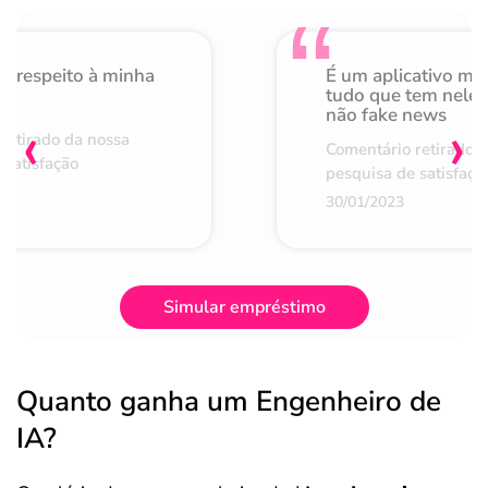
o respeito à minha
É um aplicativo mu
de
tudo que tem nele 
não fake news
‹
›
retirado da nossa
Comentário retirado 
 satisfação
pesquisa de satisfaçã
30/01/2023
Simular empréstimo
Quanto ganha um Engenheiro de
IA?