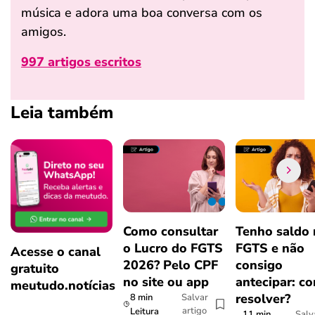
música e adora uma boa conversa com os
amigos.
997 artigos escritos
Leia também
Como consultar
Tenho saldo
o Lucro do FGTS
FGTS e não
Acesse o canal
2026? Pelo CPF
consigo
gratuito
no site ou app
antecipar: c
meutudo.notícias
resolver?
8 min
Salvar
artigo
Leitura
11 min
Salv