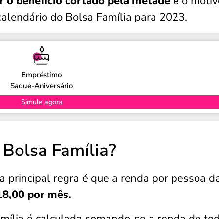
 o benefício cortado pela metade
e o motiv
 calendário do Bolsa Família para 2023.
Empréstimo
Saque-Aniversário
Simule agora
 Bolsa Família?
 a principal regra é que a renda por pessoa d
18,00 por mês.
mília é calculada somando-se a renda de to