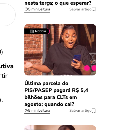
nesta terça; o que esperar?
5 min Leitura
Salvar artigo
a
0)
utiva
tir
Última parcela do
PIS/PASEP pagará R$ 5,4
bilhões para CLTs em
,
agosto; quando cai?
5 min Leitura
Salvar artigo