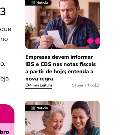
23
 que
 no
Empresas devem informar
o.
IBS e CBS nas notas fiscais
a partir de hoje; entenda a
Veja
nova regra
4 min Leitura
Salvar artigo
bro