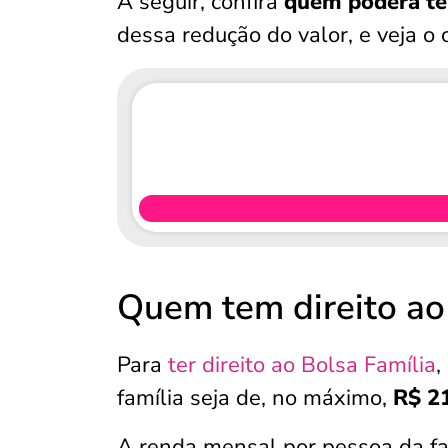
A seguir, confira
quem poderá ter
dessa redução do valor, e veja o
Quem tem direito ao
Para
ter direito ao Bolsa Família
,
família seja de, no máximo,
R$ 2
A renda mensal por pessoa da fa