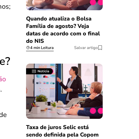
nos;
Quando atualiza o Bolsa
Família de agosto? Veja
datas de acordo com o final
do NIS
4 min Leitura
Salvar artigo
e?
ão
%
.
 de
Taxa de juros Selic está
sendo definida pela Copom