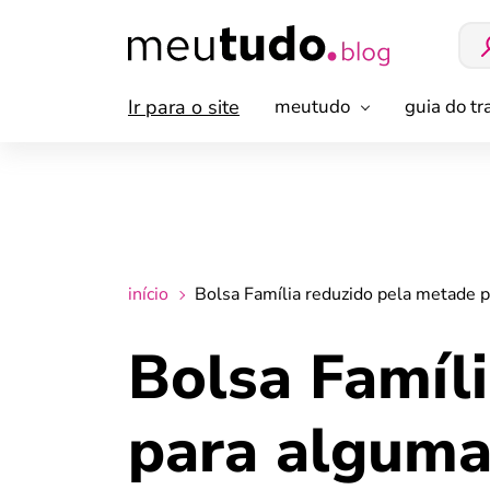
Ir para o site
meutudo
guia do t
início
Bolsa Família reduzido pela metade p
Bolsa Famíl
para alguma