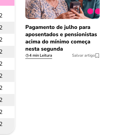
2
Pagamento de julho para
2
aposentados e pensionistas
2
acima do mínimo começa
nesta segunda
2
4 min Leitura
Salvar artigo
2
2
2
2
2
2