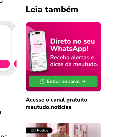
o
Leia também
Consig
CL
Simule 
Acesse o canal gratuito
meutudo.notícias
a
dos