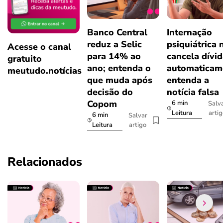
Banco Central
Internação
reduz a Selic
psiquiátrica 
Acesse o canal
para 14% ao
cancela dívi
gratuito
ano; entenda o
automaticam
meutudo.notícias
que muda após
entenda a
decisão do
notícia falsa
Copom
6 min
Salv
arti
Leitura
6 min
Salvar
artigo
Leitura
Relacionados