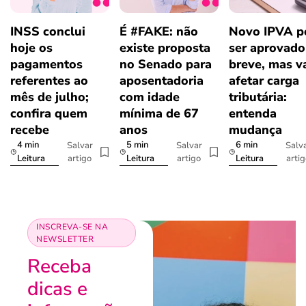
INSS conclui
É #FAKE: não
Novo IPVA p
hoje os
existe proposta
ser aprovad
pagamentos
no Senado para
breve, mas v
referentes ao
aposentadoria
afetar carga
mês de julho;
com idade
tributária:
confira quem
mínima de 67
entenda
recebe
anos
mudança
4 min
5 min
6 min
Salvar
Salvar
Salv
artigo
artigo
arti
Leitura
Leitura
Leitura
INSCREVA-SE NA
NEWSLETTER
Receba
dicas e