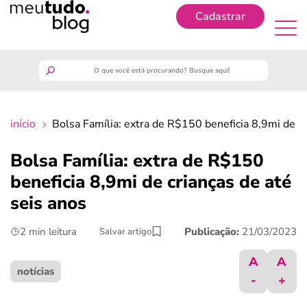
Cadastrar
Cadastrar
meutudo
início
Bolsa Família: extra de R$150 beneficia 8,9mi de cr
guia do trabalhador
Bolsa Família: extra de R$150
finanças
beneficia 8,9mi de crianças de até
seis anos
benefícios
2 min leitura
Publicação:
21/03/2023
Salvar artigo
crédito fácil
A
A
notícias
-
+
últimas notícias