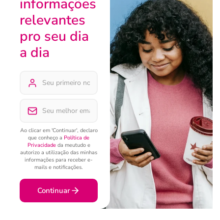
informações
relevantes
pro seu dia
a dia
Ao clicar em 'Continuar', declaro
que conheço a
Política de
Privacidade
da meutudo e
autorizo a utilização das minhas
informações para receber e-
mails e notificações.
Continuar