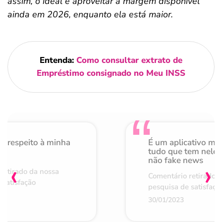
assim, o ideal é aproveitar a margem disponível
ainda em 2026, enquanto ela está maior.
Entenda:
Como consultar extrato de
Empréstimo consignado no Meu INSS
o respeito à minha
É um aplicativo mu
de
tudo que tem nele 
não fake news
‹
›
retirado da nossa
Comentário retirado 
 satisfação
pesquisa de satisfaçã
30/01/2023