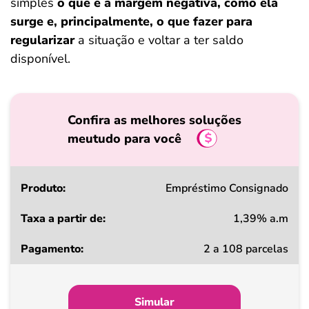
simples
o que é a margem negativa, como ela
surge e, principalmente, o que fazer para
regularizar
a situação e voltar a ter saldo
disponível.
Confira as melhores soluções
meutudo para você
Produto
Empréstimo Consignado
1,39% a.m
Taxa
2 a 108 parcelas
a
partir
de
Simular