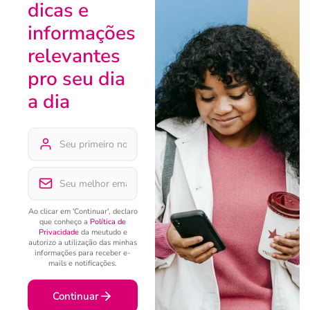
dicas e
informações
relevantes
pro seu dia
a dia
Ao clicar em 'Continuar', declaro
que conheço a
Política de
Privacidade
da meutudo e
autorizo a utilização das minhas
informações para receber e-
mails e notificações.
Continuar