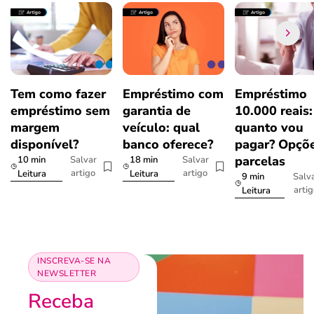
Tem como fazer
Empréstimo com
Empréstimo
empréstimo sem
garantia de
10.000 reais:
margem
veículo: qual
quanto vou
disponível?
banco oferece?
pagar? Opçõe
parcelas
10 min
18 min
Salvar
Salvar
artigo
artigo
Leitura
Leitura
9 min
Salv
arti
Leitura
INSCREVA-SE NA
NEWSLETTER
Receba