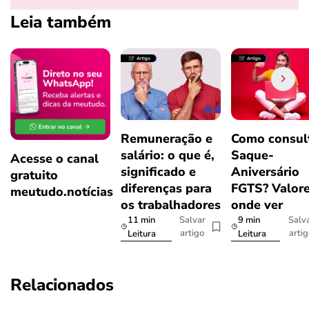
Leia também
Remuneração e
Como consul
salário: o que é,
Saque-
Acesse o canal
significado e
Aniversário
gratuito
diferenças para
FGTS? Valore
meutudo.notícias
os trabalhadores
onde ver
11 min
9 min
Salvar
Salv
artigo
arti
Leitura
Leitura
Relacionados