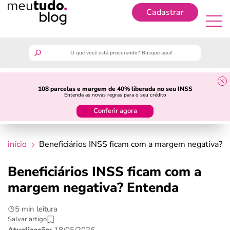
Cadastrar
Cadastrar
meutudo
108 parcelas e margem de 40% liberada no seu INSS
Entenda as novas regras para o seu crédito
guia do trabalhador
Conferir agora
finanças
início
Beneficiários INSS ficam com a margem negativa? 
benefícios
Beneficiários INSS ficam com a
margem negativa? Entenda
crédito fácil
5 min leitura
últimas notícias
Salvar artigo