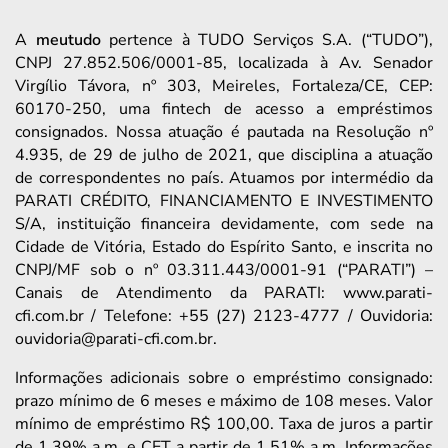
A
meutudo
pertence à TUDO Serviços S.A. (“TUDO”),
CNPJ 27.852.506/0001-85, localizada à Av. Senador
Virgílio Távora, nº 303, Meireles, Fortaleza/CE, CEP:
60170-250, uma fintech de acesso a empréstimos
consignados. Nossa atuação é pautada na Resolução nº
4.935, de 29 de julho de 2021, que disciplina a atuação
de correspondentes no país. Atuamos por intermédio da
PARATI CRÉDITO, FINANCIAMENTO E INVESTIMENTO
S/A, instituição financeira devidamente, com sede na
Cidade de Vitória, Estado do Espírito Santo, e inscrita no
CNPJ/MF sob o nº 03.311.443/0001-91 (“PARATI”) –
Canais de Atendimento da PARATI: www.parati-
cfi.com.br / Telefone: +55 (27) 2123-4777 / Ouvidoria:
ouvidoria@parati-cfi.com.br.
Informações adicionais sobre o empréstimo consignado:
prazo mínimo de 6 meses e máximo de 108 meses. Valor
mínimo de empréstimo R$ 100,00. Taxa de juros a partir
de 1,39% a.m. e CET a partir de 1,51% a.m. Informações