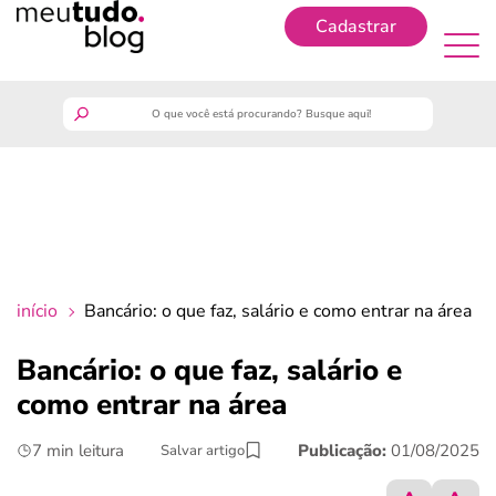
Cadastrar
Cadastrar
meutudo
guia do trabalhador
finanças
início
Bancário: o que faz, salário e como entrar na área
benefícios
Bancário: o que faz, salário e
como entrar na área
crédito fácil
7 min leitura
Publicação:
01/08/2025
Salvar artigo
últimas notícias