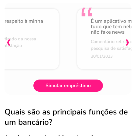
o respeito à minha
É um aplicativo mu
de
tudo que tem nele 
não fake news
‹
›
retirado da nossa
Comentário retirado 
 satisfação
pesquisa de satisfaçã
30/01/2023
Simular empréstimo
Quais são as principais funções de
um bancário?