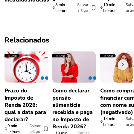
8 min
10 min
Salvar
Salv
artigo
arti
Leitura
Leitura
Relacionados
Prazo do
Como declarar
Como compra
Imposto de
pensão
financiar car
Renda 2026:
alimentícia
com nome su
qual a data para
recebida e paga
(negativado)
declarar?
no Imposto de
14 min
Salv
arti
Leitura
Renda 2026?
9 min
Salvar
artigo
Leitura
10 min
Salvar