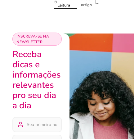
artigo
Leitura
INSCREVA-SE NA
NEWSLETTER
Receba
dicas e
informações
relevantes
pro seu dia
a dia