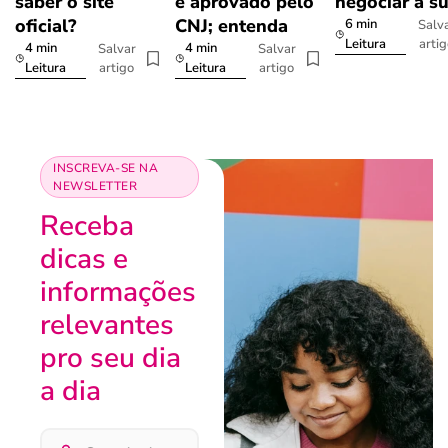
saber o site
é aprovado pelo
negociar a s
oficial?
CNJ; entenda
6 min
Salv
arti
Leitura
4 min
4 min
Salvar
Salvar
artigo
artigo
Leitura
Leitura
INSCREVA-SE NA
NEWSLETTER
Receba
dicas e
informações
relevantes
pro seu dia
a dia