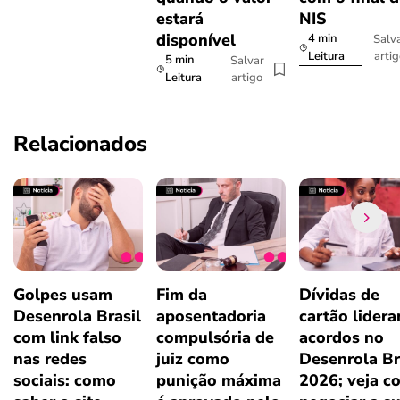
estará
NIS
disponível
4 min
Salv
arti
Leitura
5 min
Salvar
artigo
Leitura
Relacionados
Golpes usam
Fim da
Dívidas de
Desenrola Brasil
aposentadoria
cartão lider
com link falso
compulsória de
acordos no
nas redes
juiz como
Desenrola Br
sociais: como
punição máxima
2026; veja c