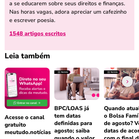
a se educarem sobre seus direitos e finanças.
Nas horas vagas, adora apreciar um cafezinho
e escrever poesia.
1548 artigos escritos
Leia também
BPC/LOAS já
Quando atual
tem datas
o Bolsa Famí
Acesse o canal
definidas para
de agosto? V
gratuito
agosto; saiba
datas de aco
meutudo.notícias
quando o valor
com o final 