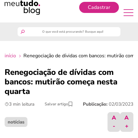
Cadastrar
Cadastrar
meutudo
início
Renegociação de dívidas com bancos: mutirão come
guia do trabalhador
Renegociação de dívidas com
finanças
bancos: mutirão começa nesta
quarta
benefícios
3 min leitura
Publicação:
02/03/2023
Salvar artigo
crédito fácil
A
A
notícias
-
+
últimas notícias