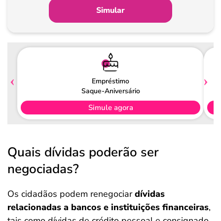
de
Simular
Pagamento
Empréstimo
Saque-Aniversário
Simule agora
Quais dívidas poderão ser
negociadas?
Os cidadãos podem renegociar
dívidas
relacionadas a bancos e instituições financeiras
,
tais como dívidas de crédito pessoal e consignado,