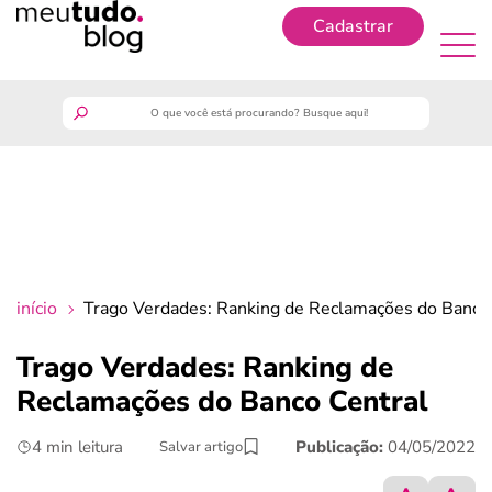
Cadastrar
Cadastrar
meutudo
guia do trabalhador
finanças
início
Trago Verdades: Ranking de Reclamações do Banco
benefícios
Trago Verdades: Ranking de
Reclamações do Banco Central
crédito fácil
4 min leitura
Publicação:
04/05/2022
Salvar artigo
últimas notícias