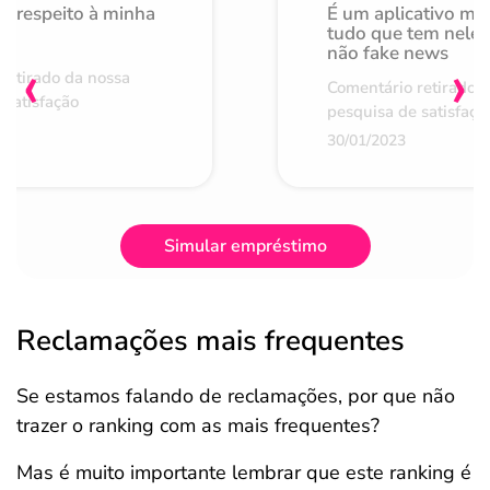
o respeito à minha
É um aplicativo mu
de
tudo que tem nele 
não fake news
‹
›
retirado da nossa
Comentário retirado 
 satisfação
pesquisa de satisfaçã
30/01/2023
Simular empréstimo
Reclamações mais frequentes
Se estamos falando de reclamações, por que não
trazer o ranking com as mais frequentes?
Mas é muito importante lembrar que este ranking é