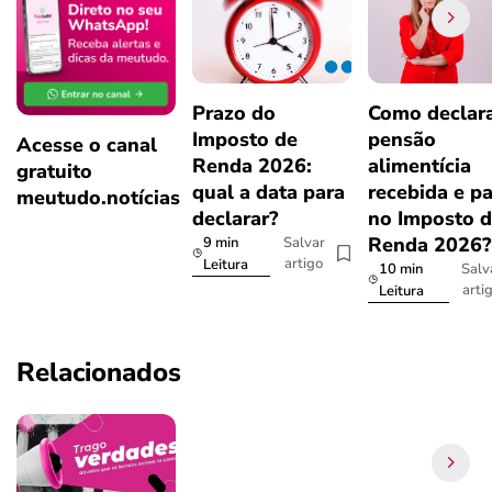
Prazo do
Como declar
Imposto de
pensão
Acesse o canal
Renda 2026:
alimentícia
gratuito
qual a data para
recebida e p
meutudo.notícias
declarar?
no Imposto 
Renda 2026
9 min
Salvar
artigo
Leitura
10 min
Salv
arti
Leitura
Relacionados