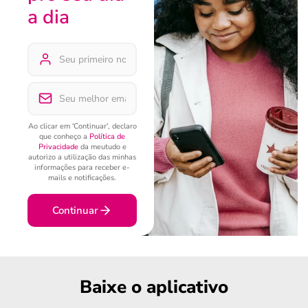
a dia
Ao clicar em 'Continuar', declaro
que conheço a
Política de
Privacidade
da meutudo e
autorizo a utilização das minhas
informações para receber e-
mails e notificações.
Continuar
Baixe o aplicativo