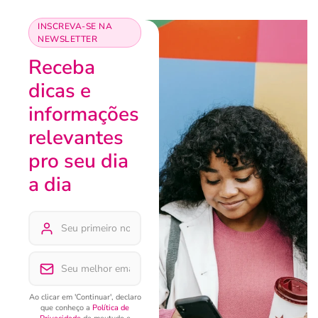
INSCREVA-SE NA
NEWSLETTER
Receba
dicas e
informações
relevantes
pro seu dia
a dia
Ao clicar em 'Continuar', declaro
que conheço a
Política de