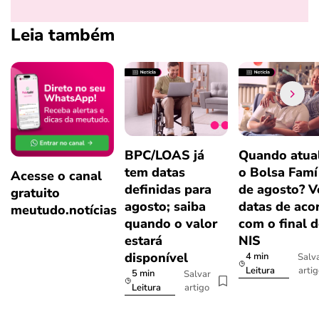
Leia também
BPC/LOAS já
Quando atual
tem datas
o Bolsa Famí
Acesse o canal
definidas para
de agosto? V
gratuito
agosto; saiba
datas de aco
meutudo.notícias
quando o valor
com o final 
estará
NIS
disponível
4 min
Salv
arti
Leitura
5 min
Salvar
artigo
Leitura