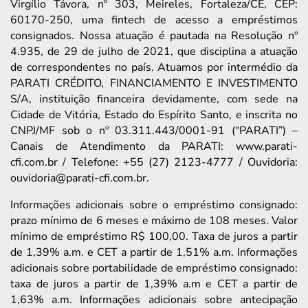
Virgílio Távora, nº 303, Meireles, Fortaleza/CE, CEP:
60170-250, uma fintech de acesso a empréstimos
consignados. Nossa atuação é pautada na Resolução nº
4.935, de 29 de julho de 2021, que disciplina a atuação
de correspondentes no país. Atuamos por intermédio da
PARATI CRÉDITO, FINANCIAMENTO E INVESTIMENTO
S/A, instituição financeira devidamente, com sede na
Cidade de Vitória, Estado do Espírito Santo, e inscrita no
CNPJ/MF sob o nº 03.311.443/0001-91 (“PARATI”) –
Canais de Atendimento da PARATI: www.parati-
cfi.com.br / Telefone: +55 (27) 2123-4777 / Ouvidoria:
ouvidoria@parati-cfi.com.br.
Informações adicionais sobre o empréstimo consignado:
prazo mínimo de 6 meses e máximo de 108 meses. Valor
mínimo de empréstimo R$ 100,00. Taxa de juros a partir
de 1,39% a.m. e CET a partir de 1,51% a.m. Informações
adicionais sobre portabilidade de empréstimo consignado:
taxa de juros a partir de 1,39% a.m e CET a partir de
1,63% a.m. Informações adicionais sobre antecipação