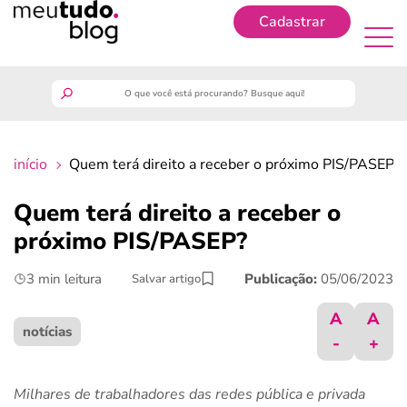
Cadastrar
Cadastrar
meutudo
início
Quem terá direito a receber o próximo PIS/PASEP?
guia do trabalhador
Quem terá direito a receber o
finanças
próximo PIS/PASEP?
3 min leitura
Publicação:
05/06/2023
Salvar artigo
benefícios
A
A
crédito fácil
notícias
-
+
últimas notícias
Milhares de trabalhadores das redes pública e privada