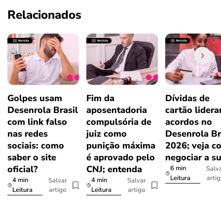
Relacionados
Golpes usam
Fim da
Dívidas de
Desenrola Brasil
aposentadoria
cartão lider
com link falso
compulsória de
acordos no
nas redes
juiz como
Desenrola Br
sociais: como
punição máxima
2026; veja c
saber o site
é aprovado pelo
negociar a s
oficial?
CNJ; entenda
6 min
Salv
arti
Leitura
4 min
4 min
Salvar
Salvar
artigo
artigo
Leitura
Leitura