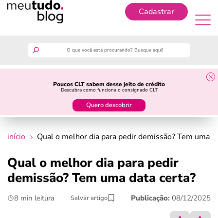
Cadastrar
Cadastrar
meutudo
Poucos CLT sabem desse jeito de crédito
Descubra como funciona o consignado CLT
guia do trabalhador
Quero descobrir
finanças
início
Qual o melhor dia para pedir demissão? Tem uma da
benefícios
Qual o melhor dia para pedir
demissão? Tem uma data certa?
crédito fácil
8 min leitura
Publicação:
08/12/2025
Salvar artigo
últimas notícias