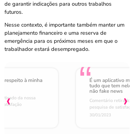
de garantir indicações para outros trabalhos
futuros.
Nesse contexto, é importante também manter um
planejamento financeiro e uma reserva de
emergência para os próximos meses em que o
trabalhador estará desempregado.
o respeito à minha
É um aplicativo mu
de
tudo que tem nele 
não fake news
‹
›
retirado da nossa
Comentário retirado 
 satisfação
pesquisa de satisfaçã
30/01/2023