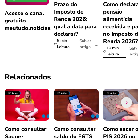
Prazo do
Como declar
Imposto de
pensão
Acesse o canal
Renda 2026:
alimentícia
gratuito
qual a data para
recebida e p
meutudo.notícias
declarar?
no Imposto 
Renda 2026
9 min
Salvar
artigo
Leitura
10 min
Salv
arti
Leitura
Relacionados
Como consultar
Como consultar
Como sacar 
Saque-
saldo do FGTS
PIS 2026 no