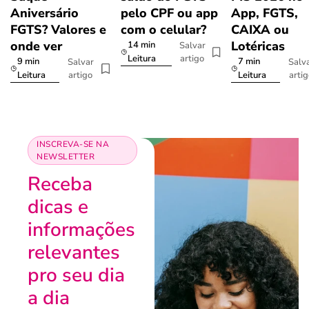
Aniversário
pelo CPF ou app
App, FGTS,
FGTS? Valores e
com o celular?
CAIXA ou
onde ver
Lotéricas
14 min
Salvar
artigo
Leitura
9 min
7 min
Salvar
Salv
artigo
arti
Leitura
Leitura
INSCREVA-SE NA
NEWSLETTER
Receba
dicas e
informações
relevantes
pro seu dia
a dia