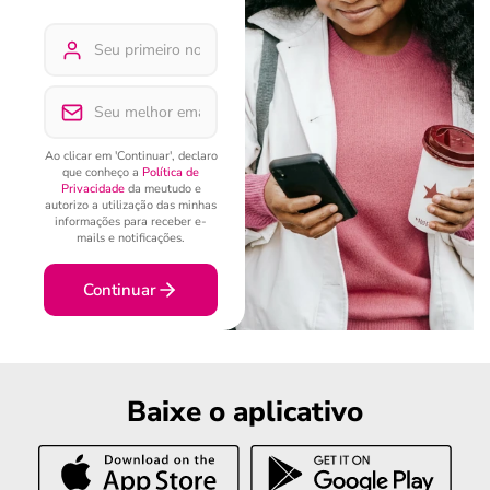
Ao clicar em 'Continuar', declaro
que conheço a
Política de
Privacidade
da meutudo e
autorizo a utilização das minhas
informações para receber e-
mails e notificações.
Continuar
Baixe o aplicativo