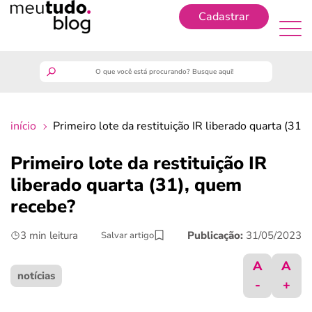
Cadastrar
Cadastrar
meutudo
início
Primeiro lote da restituição IR liberado quarta (31)
guia do trabalhador
Primeiro lote da restituição IR
finanças
liberado quarta (31), quem
recebe?
benefícios
3 min leitura
Publicação:
31/05/2023
Salvar artigo
crédito fácil
A
A
notícias
-
+
últimas notícias