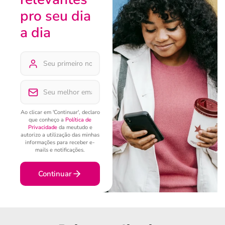
pro seu dia
a dia
Ao clicar em 'Continuar', declaro
que conheço a
Política de
Privacidade
da meutudo e
autorizo a utilização das minhas
informações para receber e-
mails e notificações.
Continuar