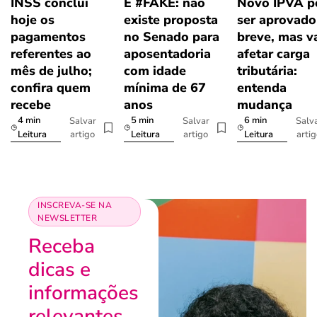
INSS conclui
É #FAKE: não
Novo IPVA p
hoje os
existe proposta
ser aprovad
pagamentos
no Senado para
breve, mas v
referentes ao
aposentadoria
afetar carga
mês de julho;
com idade
tributária:
confira quem
mínima de 67
entenda
recebe
anos
mudança
4 min
5 min
6 min
Salvar
Salvar
Salv
artigo
artigo
arti
Leitura
Leitura
Leitura
INSCREVA-SE NA
NEWSLETTER
Receba
dicas e
informações
relevantes