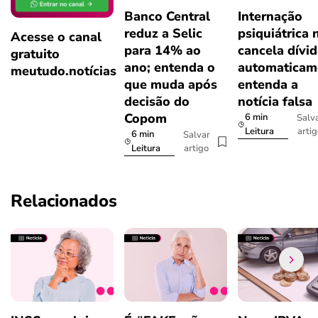
Banco Central
Internação
reduz a Selic
psiquiátrica 
Acesse o canal
para 14% ao
cancela dívi
gratuito
ano; entenda o
automaticam
meutudo.notícias
que muda após
entenda a
decisão do
notícia falsa
Copom
6 min
Salv
arti
Leitura
6 min
Salvar
artigo
Leitura
Relacionados