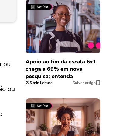
Apoio ao fim da escala 6x1
a ou
chega a 69% em nova
pesquisa; entenda
5 min Leitura
Salvar artigo
ão ou
o