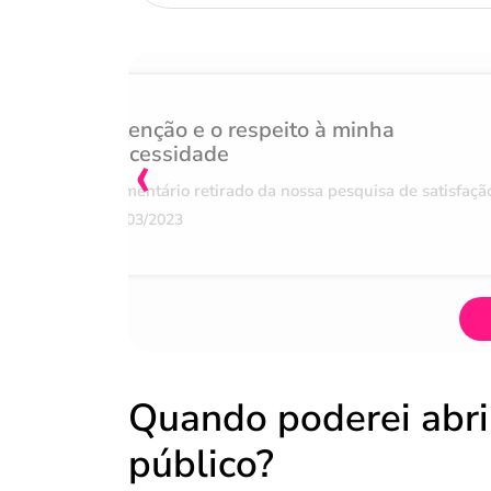
Atenção e o respeito à minha
‹
necessidade
Comentário retirado da nossa pesquisa de satisfaçã
07/03/2023
Quando poderei abri
público?