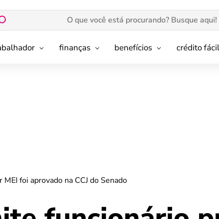
rabalhador
finanças
benefícios
crédito fáci
er MEI foi aprovado na CCJ do Senado
te funcionário p