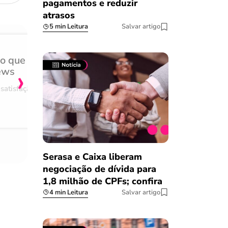
pagamentos e reduzir
atrasos
5 min Leitura
Salvar artigo
do que
Achei muito rápido, sem 
›
ews
burocracia
satisfação
Comentário retirado da nossa pes
08/03/2023
Serasa e Caixa liberam
negociação de dívida para
1,8 milhão de CPFs; confira
4 min Leitura
Salvar artigo