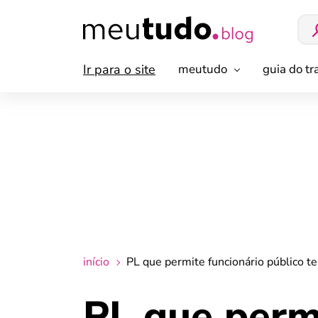
Ir para o site
meutudo
guia do t
início
PL que permite funcionário público t
PL que permi