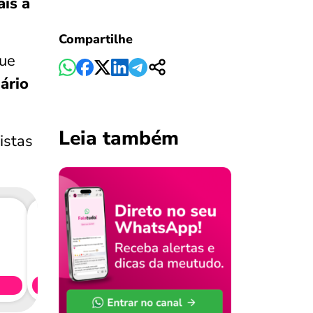
ais a
Compartilhe
gue
ário
Leia também
istas
Consig
CL
Simule 