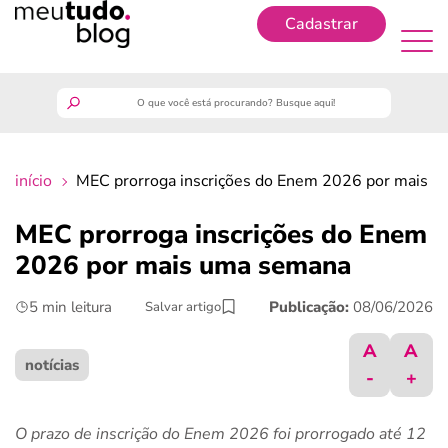
Cadastrar
Cadastrar
meutudo
início
MEC prorroga inscrições do Enem 2026 por mais 
guia do trabalhador
MEC prorroga inscrições do Enem
finanças
2026 por mais uma semana
5 min leitura
Publicação:
08/06/2026
Salvar artigo
benefícios
A
A
crédito fácil
notícias
-
+
últimas notícias
O prazo de inscrição do Enem 2026 foi prorrogado até 12