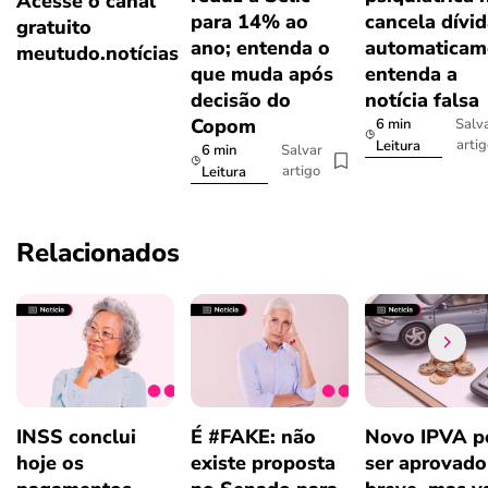
Acesse o canal
para 14% ao
cancela dívi
gratuito
ano; entenda o
automaticam
meutudo.notícias
que muda após
entenda a
decisão do
notícia falsa
Copom
6 min
Salv
arti
Leitura
6 min
Salvar
artigo
Leitura
Relacionados
INSS conclui
É #FAKE: não
Novo IPVA p
hoje os
existe proposta
ser aprovad