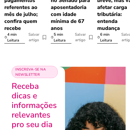
pagamentos
no Senado para
breve, mas v
referentes ao
aposentadoria
afetar carga
mês de julho;
com idade
tributária:
confira quem
mínima de 67
entenda
recebe
anos
mudança
4 min
5 min
6 min
Salvar
Salvar
Salv
artigo
artigo
arti
Leitura
Leitura
Leitura
INSCREVA-SE NA
NEWSLETTER
Receba
dicas e
informações
relevantes
pro seu dia