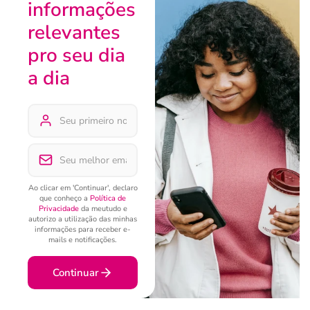
informações
relevantes
pro seu dia
a dia
Ao clicar em 'Continuar', declaro
que conheço a
Política de
Privacidade
da meutudo e
autorizo a utilização das minhas
informações para receber e-
mails e notificações.
Continuar