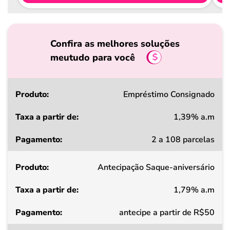
Confira as melhores soluções
meutudo para você
Produto
Empréstimo Consignado
1,39% a.m
Taxa
2 a 108 parcelas
a
partir
Antecipação Saque-aniversário
de
1,79% a.m
Pagamento
antecipe a partir de R$50