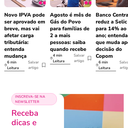
Novo IPVA pode
Agosto é mês de
Banco Centra
ser aprovado em
Gás do Povo
reduz a Selic
breve, mas vai
para famílias de
para 14% ao
afetar carga
2 a mais
ano; entenda
tributária:
pessoas: saiba
que muda ap
entenda
quando recebe
decisão do
mudança
Copom
4 min
Salvar
artigo
Leitura
6 min
6 min
Salvar
Salv
artigo
arti
Leitura
Leitura
INSCREVA-SE NA
NEWSLETTER
Receba
dicas e