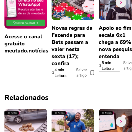
Novas regras da
Apoio ao fim
Fazenda para
escala 6x1
Acesse o canal
Bets passam a
chega a 69%
gratuito
valer nesta
nova pesquis
meutudo.notícias
sexta (17);
entenda
confira
5 min
Salv
arti
Leitura
4 min
Salvar
artigo
Leitura
Relacionados