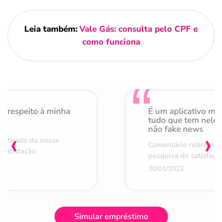
Leia também:
Vale Gás: consulta pelo CPF e
como funciona
o respeito à minha
É um aplicativo mu
de
tudo que tem nele 
não fake news
‹
›
retirado da nossa
Comentário retirado 
 satisfação
pesquisa de satisfaçã
30/01/2023
Simular empréstimo