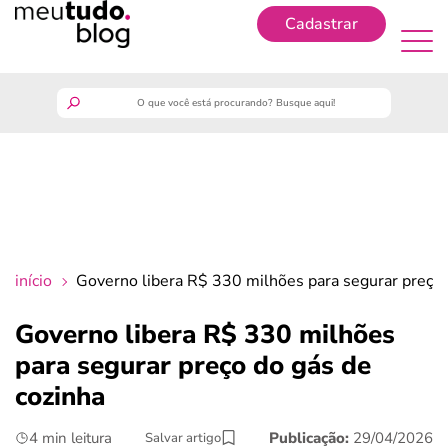
Cadastrar
Cadastrar
meutudo
guia do trabalhador
finanças
início
Governo libera R$ 330 milhões para segurar preço 
benefícios
Governo libera R$ 330 milhões
para segurar preço do gás de
crédito fácil
cozinha
últimas notícias
4 min leitura
Publicação:
29/04/2026
Salvar artigo