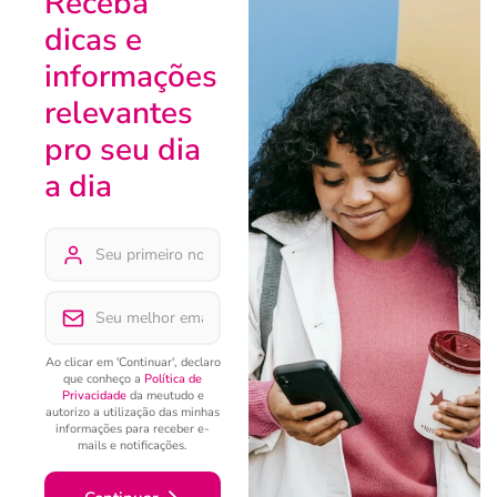
Receba
dicas e
informações
relevantes
pro seu dia
a dia
Ao clicar em 'Continuar', declaro
que conheço a
Política de
Privacidade
da meutudo e
autorizo a utilização das minhas
informações para receber e-
mails e notificações.