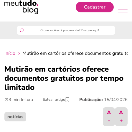
Cadastrar
Cadastrar
meutudo
início
Mutirão em cartórios oferece documentos gratuitos
guia do trabalhador
Mutirão em cartórios oferece
finanças
documentos gratuitos por tempo
limitado
benefícios
3 min leitura
Publicação:
15/04/2026
Salvar artigo
crédito fácil
A
A
notícias
-
+
últimas notícias