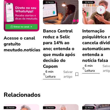
Banco Central
Internação
reduz a Selic
psiquiátrica 
Acesse o canal
para 14% ao
cancela dívi
gratuito
ano; entenda o
automaticam
meutudo.notícias
que muda após
entenda a
decisão do
notícia falsa
Copom
6 min
Salv
arti
Leitura
6 min
Salvar
artigo
Leitura
Relacionados