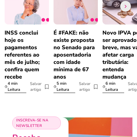
INSS conclui
É #FAKE: não
Novo IPVA p
hoje os
existe proposta
ser aprovad
pagamentos
no Senado para
breve, mas v
referentes ao
aposentadoria
afetar carga
mês de julho;
com idade
tributária:
confira quem
mínima de 67
entenda
recebe
anos
mudança
4 min
5 min
6 min
Salvar
Salvar
Salv
artigo
artigo
arti
Leitura
Leitura
Leitura
INSCREVA-SE NA
NEWSLETTER