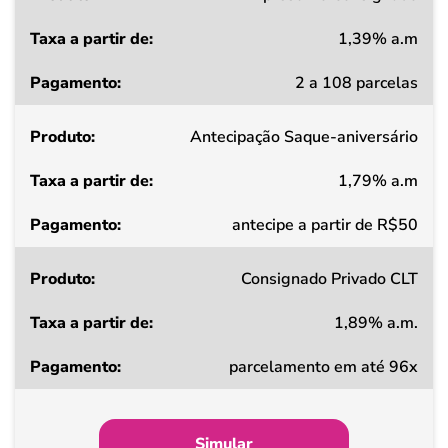
1,39% a.m
Taxa
2 a 108 parcelas
a
partir
Antecipação Saque-aniversário
de
1,79% a.m
Pagamento
antecipe a partir de R$50
Consignado Privado CLT
1,89% a.m.
parcelamento em até 96x
Simular