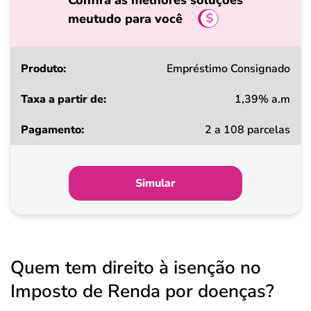
Confira as melhores soluções
meutudo para você
Produto
Empréstimo Consignado
1,39% a.m
Taxa
2 a 108 parcelas
a
partir
de
Simular
Pagamento
Quem tem direito à isenção no
Imposto de Renda por doenças?