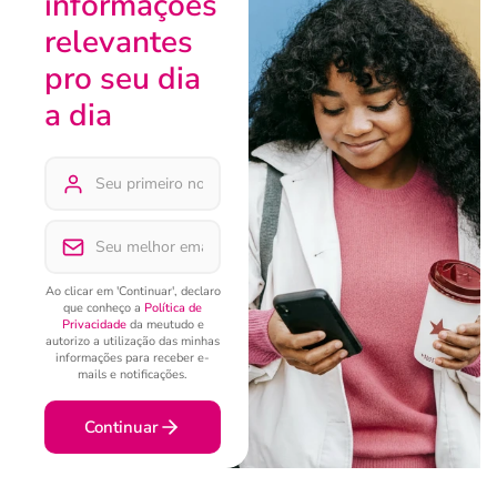
informações
relevantes
pro seu dia
a dia
Ao clicar em 'Continuar', declaro
que conheço a
Política de
Privacidade
da meutudo e
autorizo a utilização das minhas
informações para receber e-
mails e notificações.
Continuar