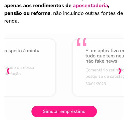
apenas aos rendimentos de
aposentadoria
,
pensão ou reforma
, não incluindo outras fontes de
renda.
o respeito à minha
É um aplicativo mu
de
tudo que tem nele 
não fake news
‹
›
retirado da nossa
Comentário retirado 
 satisfação
pesquisa de satisfaçã
30/01/2023
Simular empréstimo