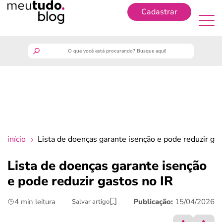
Cadastrar
Cadastrar
meutudo
guia do trabalhador
finanças
início
Lista de doenças garante isenção e pode reduzir gas
benefícios
Lista de doenças garante isenção
e pode reduzir gastos no IR
crédito fácil
4 min leitura
Publicação:
15/04/2026
Salvar artigo
últimas notícias