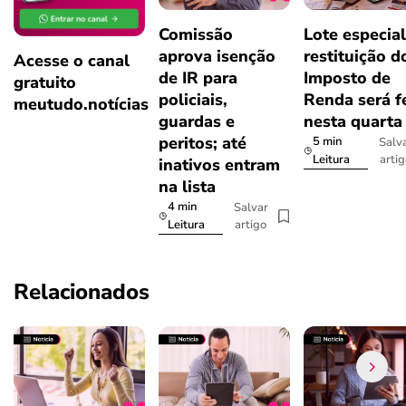
Comissão
Lote especial
aprova isenção
restituição d
Acesse o canal
de IR para
Imposto de
gratuito
policiais,
Renda será f
meutudo.notícias
guardas e
nesta quarta
peritos; até
5 min
Salv
arti
Leitura
inativos entram
na lista
4 min
Salvar
artigo
Leitura
Relacionados