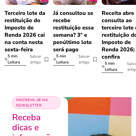
Terceiro lote da
Já consultou se
Receita abre
restituição do
recebe
consulta ao
Imposto de
restituição essa
terceiro lote
Renda 2026 cai
semana? 3º e
restituição d
na conta nesta
penúltimo lote
Imposto de
sexta-feira
será pago
Renda 2026;
confira
5 min
5 min
Salvar
Salvar
artigo
artigo
Leitura
Leitura
5 min
Salv
arti
Leitura
INSCREVA-SE NA
NEWSLETTER
Receba
dicas e