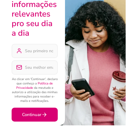
informações
relevantes
pro seu dia
a dia
Ao clicar em 'Continuar', declaro
que conheço a
Política de
Privacidade
da meutudo e
autorizo a utilização das minhas
informações para receber e-
mails e notificações.
Continuar