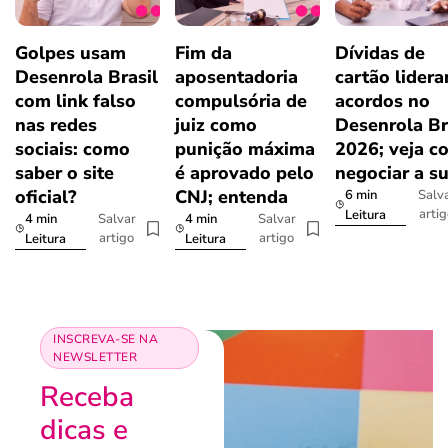
Golpes usam
Fim da
Dívidas de
Desenrola Brasil
aposentadoria
cartão lider
com link falso
compulsória de
acordos no
nas redes
juiz como
Desenrola Br
sociais: como
punição máxima
2026; veja c
saber o site
é aprovado pelo
negociar a s
oficial?
CNJ; entenda
6 min
Salv
arti
Leitura
4 min
4 min
Salvar
Salvar
artigo
artigo
Leitura
Leitura
INSCREVA-SE NA
NEWSLETTER
Receba
dicas e