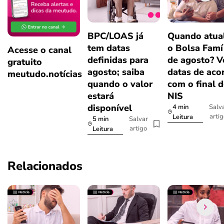
BPC/LOAS já
Quando atual
tem datas
o Bolsa Famí
Acesse o canal
definidas para
de agosto? V
gratuito
agosto; saiba
datas de aco
meutudo.notícias
quando o valor
com o final 
estará
NIS
disponível
4 min
Salv
arti
Leitura
5 min
Salvar
artigo
Leitura
Relacionados