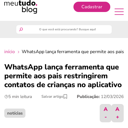
Cadastrar
Cadastrar
meutudo
início
WhatsApp lança ferramenta que permite aos pais res
guia do trabalhador
WhatsApp lança ferramenta que
finanças
permite aos pais restringirem
contatos de crianças no aplicativo
benefícios
5 min leitura
Publicação:
12/03/2026
Salvar artigo
crédito fácil
A
A
notícias
-
+
últimas notícias