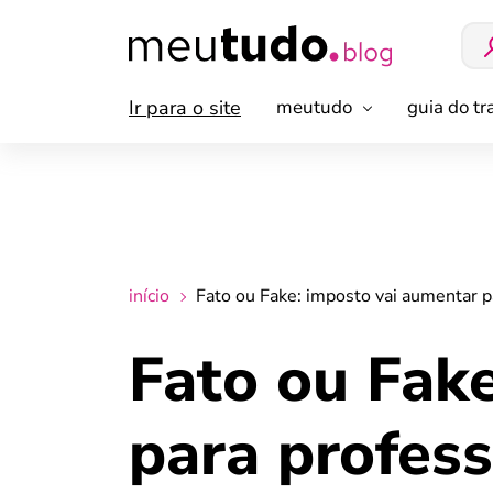
Ir para o site
meutudo
guia do t
início
Fato ou Fake: imposto vai aumentar 
Fato ou Fak
para profes