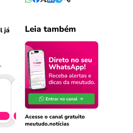
Leia também
l já
.
Consig
CL
Acesse o canal gratuito
Simule 
meutudo.notícias