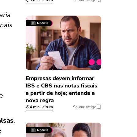
5 min Leitura
Salvar artigo
aria
nais
Empresas devem informar
IBS e CBS nas notas fiscais
a partir de hoje; entenda a
e
nova regra
4 min Leitura
Salvar artigo
alsas
,
e