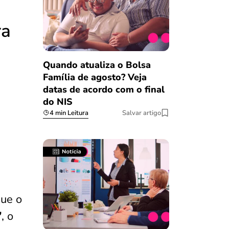
ra
Quando atualiza o Bolsa
Família de agosto? Veja
datas de acordo com o final
e
do NIS
4 min Leitura
Salvar artigo
que o
”
, o