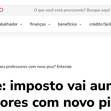
rabalhador
finanças
benefícios
crédito fáci
para professores com novo piso? Entenda
e: imposto vai a
sores com novo p