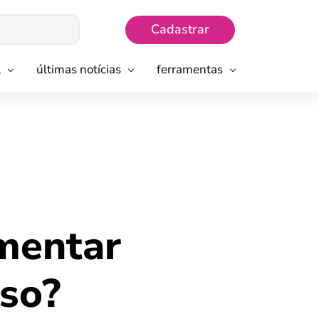
Cadastrar
l
últimas notícias
ferramentas
umentar
iso?