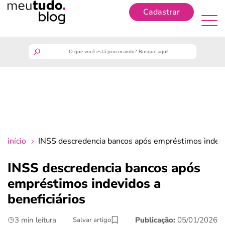
Cadastrar
Cadastrar
meutudo
guia do trabalhador
finanças
início
INSS descredencia bancos após empréstimos indevid
benefícios
INSS descredencia bancos após
empréstimos indevidos a
crédito fácil
beneficiários
últimas notícias
3 min leitura
Publicação:
05/01/2026
Salvar artigo