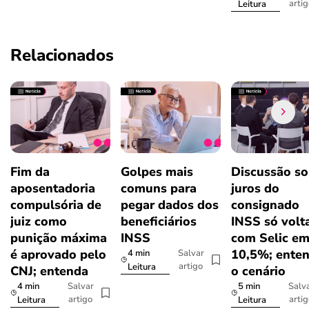
arti
Leitura
Relacionados
Fim da
Golpes mais
Discussão so
aposentadoria
comuns para
juros do
compulsória de
pegar dados dos
consignado
juiz como
beneficiários
INSS só volt
punição máxima
INSS
com Selic e
é aprovado pelo
10,5%; ente
4 min
Salvar
artigo
Leitura
CNJ; entenda
o cenário
4 min
5 min
Salvar
Salv
artigo
arti
Leitura
Leitura