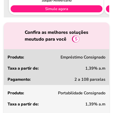
Saque-Aniversário
Simule agora
Confira as melhores soluções
meutudo para você
Produto
Empréstimo Consignado
1,39% a.m
Taxa
2 a 108 parcelas
a
partir
Portabilidade Consignado
de
1,39% a.m
Pagamento