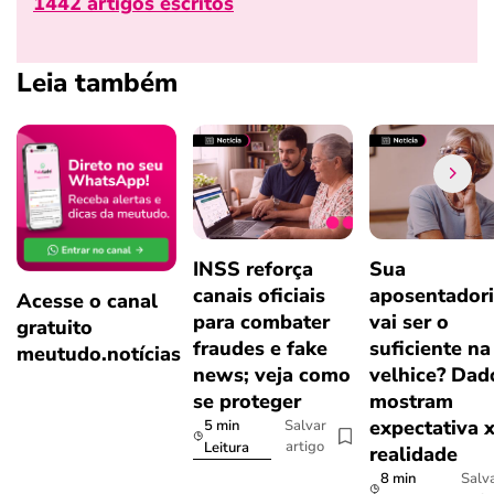
1442 artigos escritos
Leia também
INSS reforça
Sua
canais oficiais
aposentador
Acesse o canal
para combater
vai ser o
gratuito
fraudes e fake
suficiente na
meutudo.notícias
news; veja como
velhice? Dad
se proteger
mostram
expectativa 
5 min
Salvar
artigo
Leitura
realidade
8 min
Salv