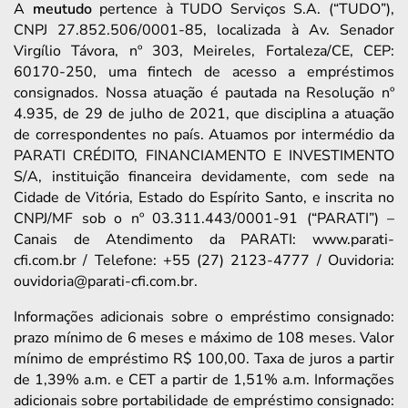
A
meutudo
pertence à TUDO Serviços S.A. (“TUDO”),
CNPJ 27.852.506/0001-85, localizada à Av. Senador
Virgílio Távora, nº 303, Meireles, Fortaleza/CE, CEP:
60170-250, uma fintech de acesso a empréstimos
consignados. Nossa atuação é pautada na Resolução nº
4.935, de 29 de julho de 2021, que disciplina a atuação
de correspondentes no país. Atuamos por intermédio da
PARATI CRÉDITO, FINANCIAMENTO E INVESTIMENTO
S/A, instituição financeira devidamente, com sede na
Cidade de Vitória, Estado do Espírito Santo, e inscrita no
CNPJ/MF sob o nº 03.311.443/0001-91 (“PARATI”) –
Canais de Atendimento da PARATI: www.parati-
cfi.com.br / Telefone: +55 (27) 2123-4777 / Ouvidoria:
ouvidoria@parati-cfi.com.br.
Informações adicionais sobre o empréstimo consignado:
prazo mínimo de 6 meses e máximo de 108 meses. Valor
mínimo de empréstimo R$ 100,00. Taxa de juros a partir
de 1,39% a.m. e CET a partir de 1,51% a.m. Informações
adicionais sobre portabilidade de empréstimo consignado: