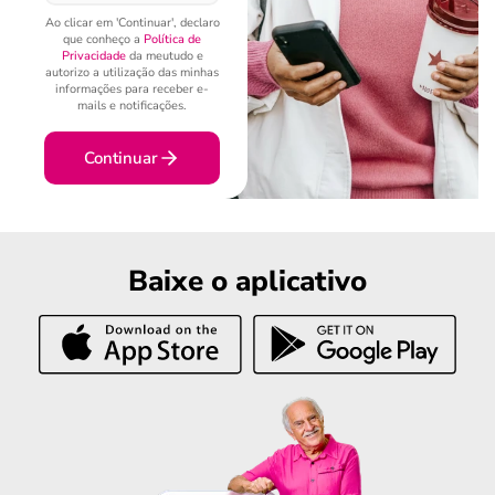
Ao clicar em 'Continuar', declaro
que conheço a
Política de
Privacidade
da meutudo e
autorizo a utilização das minhas
informações para receber e-
mails e notificações.
Continuar
Baixe o aplicativo