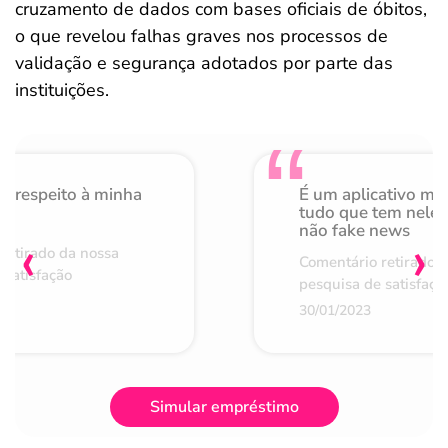
cruzamento de dados com bases oficiais de óbitos,
o que revelou falhas graves nos processos de
validação e segurança adotados por parte das
instituições.
o respeito à minha
É um aplicativo mu
de
tudo que tem nele 
não fake news
‹
›
retirado da nossa
Comentário retirado 
 satisfação
pesquisa de satisfaçã
30/01/2023
Simular empréstimo