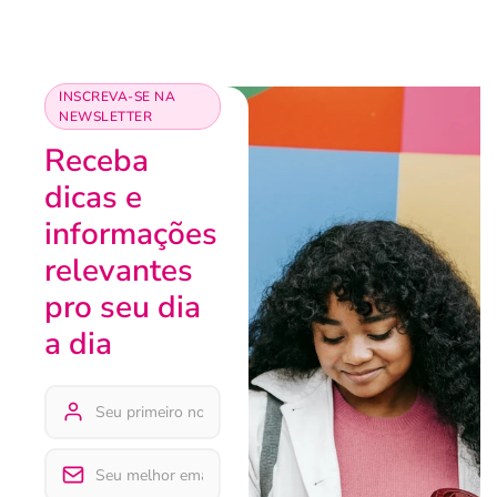
INSCREVA-SE NA
NEWSLETTER
Receba
dicas e
informações
relevantes
pro seu dia
a dia