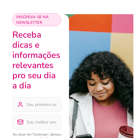
INSCREVA-SE NA
NEWSLETTER
Receba
dicas e
informações
relevantes
pro seu dia
a dia
Ao clicar em 'Continuar', declaro