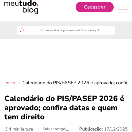
Cadastrar
Cadastrar
meutudo
guia do trabalhador
finanças
início
Calendário do PIS/PASEP 2026 é aprovado; confira 
benefícios
Calendário do PIS/PASEP 2026 é
aprovado; confira datas e quem
crédito fácil
tem direito
últimas notícias
4 min leitura
Publicação:
17/12/2025
Salvar artigo