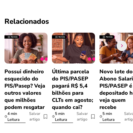
Relacionados
Possui dinheiro
Última parcela
Novo lote do
esquecido do
do PIS/PASEP
Abono Salari
PIS/Pasep? Veja
pagará R$ 5,4
PIS/PASEP é
outros valores
bilhões para
depositado h
que milhões
CLTs em agosto;
veja quem
podem resgatar
quando cai?
recebe
4 min
5 min
5 min
Salvar
Salvar
Salv
artigo
artigo
arti
Leitura
Leitura
Leitura