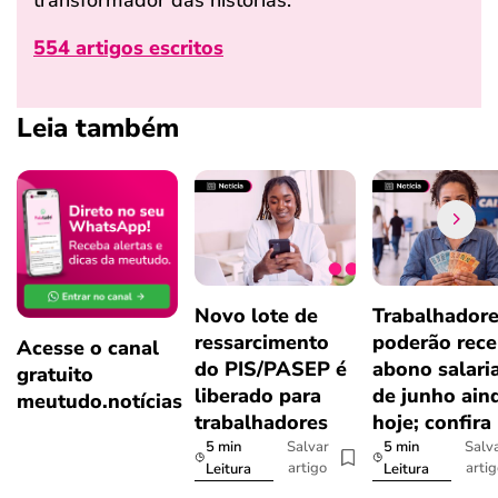
554 artigos escritos
Leia também
Novo lote de
Trabalhador
ressarcimento
poderão rece
Acesse o canal
do PIS/PASEP é
abono salari
gratuito
liberado para
de junho ain
meutudo.notícias
trabalhadores
hoje; confira
5 min
5 min
Salvar
Salv
artigo
arti
Leitura
Leitura