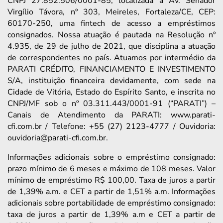
CNPJ 27.852.506/0001-85, localizada à Av. Senador
Virgílio Távora, nº 303, Meireles, Fortaleza/CE, CEP:
60170-250, uma fintech de acesso a empréstimos
consignados. Nossa atuação é pautada na Resolução nº
4.935, de 29 de julho de 2021, que disciplina a atuação
de correspondentes no país. Atuamos por intermédio da
PARATI CRÉDITO, FINANCIAMENTO E INVESTIMENTO
S/A, instituição financeira devidamente, com sede na
Cidade de Vitória, Estado do Espírito Santo, e inscrita no
CNPJ/MF sob o nº 03.311.443/0001-91 (“PARATI”) –
Canais de Atendimento da PARATI: www.parati-
cfi.com.br / Telefone: +55 (27) 2123-4777 / Ouvidoria:
ouvidoria@parati-cfi.com.br.
Informações adicionais sobre o empréstimo consignado:
prazo mínimo de 6 meses e máximo de 108 meses. Valor
mínimo de empréstimo R$ 100,00. Taxa de juros a partir
de 1,39% a.m. e CET a partir de 1,51% a.m. Informações
adicionais sobre portabilidade de empréstimo consignado:
taxa de juros a partir de 1,39% a.m e CET a partir de