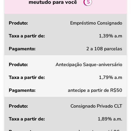
meutudo para você
Produto
Empréstimo Consignado
1,39% a.m
Taxa
2 a 108 parcelas
a
partir
Antecipação Saque-aniversário
de
1,79% a.m
Pagamento
antecipe a partir de R$50
Consignado Privado CLT
1,89% a.m.