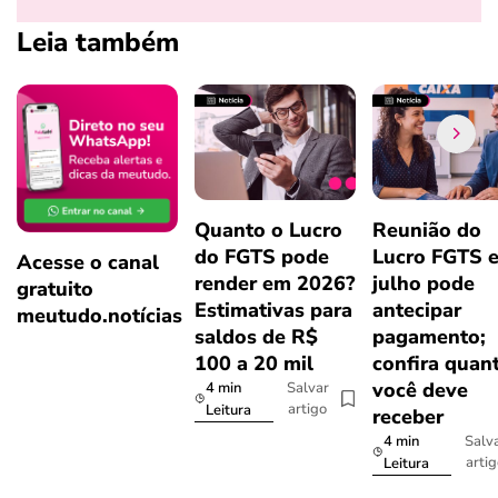
Leia também
Quanto o Lucro
Reunião do
do FGTS pode
Lucro FGTS 
Acesse o canal
render em 2026?
julho pode
gratuito
Estimativas para
antecipar
meutudo.notícias
saldos de R$
pagamento;
100 a 20 mil
confira quan
você deve
4 min
Salvar
artigo
Leitura
receber
4 min
Salv
arti
Leitura