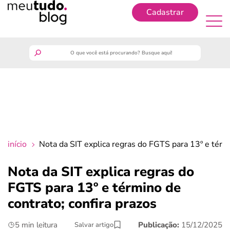
Cadastrar
Cadastrar
meutudo
guia do trabalhador
finanças
início
Nota da SIT explica regras do FGTS para 13º e térmi
benefícios
Nota da SIT explica regras do
FGTS para 13º e término de
crédito fácil
contrato; confira prazos
últimas notícias
5 min leitura
Publicação:
15/12/2025
Salvar artigo