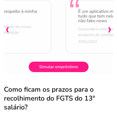
o respeito à minha
É um aplicativo mu
de
tudo que tem nele 
não fake news
‹
›
retirado da nossa
Comentário retirado 
 satisfação
pesquisa de satisfaçã
30/01/2023
Simular empréstimo
Como ficam os prazos para o
recolhimento do FGTS do 13º
salário?