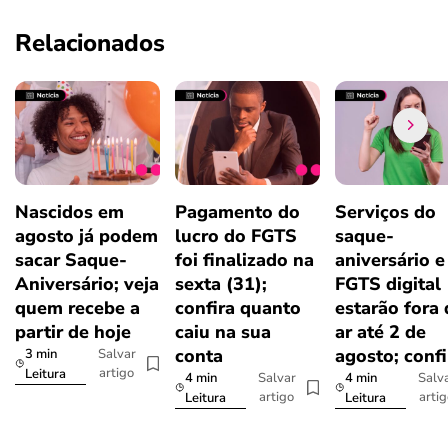
Relacionados
Nascidos em
Pagamento do
Serviços do
agosto já podem
lucro do FGTS
saque-
sacar Saque-
foi finalizado na
aniversário e
Aniversário; veja
sexta (31);
FGTS digital
quem recebe a
confira quanto
estarão fora
partir de hoje
caiu na sua
ar até 2 de
conta
agosto; confi
3 min
Salvar
artigo
Leitura
4 min
4 min
Salvar
Salv
artigo
arti
Leitura
Leitura