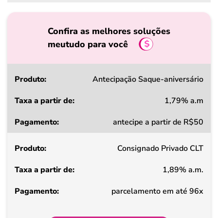
Confira as melhores soluções
meutudo para você
Produto
Antecipação Saque-aniversário
1,79% a.m
Taxa
antecipe a partir de R$50
a
partir
Consignado Privado CLT
de
1,89% a.m.
Pagamento
parcelamento em até 96x