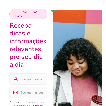
INSCREVA-SE NA
NEWSLETTER
Receba
dicas e
informações
relevantes
pro seu dia
a dia
Ao clicar em 'Continuar', declaro
que conheço a
Política de