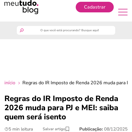
Cadastrar
Cadastrar
meutudo
guia do trabalhador
finanças
início
Regras do IR Imposto de Renda 2026 muda para PJ 
benefícios
Regras do IR Imposto de Renda
2026 muda para PJ e MEI: saiba
crédito fácil
quem será isento
últimas notícias
5 min leitura
Publicação:
08/12/2025
Salvar artigo