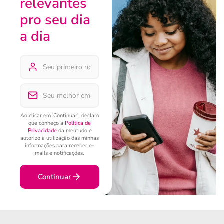
relevantes
pro seu dia
a dia
Ao clicar em 'Continuar', declaro
que conheço a
Política de
Privacidade
da meutudo e
autorizo a utilização das minhas
informações para receber e-
mails e notificações.
Continuar