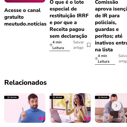
O que é o lote
Comissão
especial de
aprova isenç
Acesse o canal
restituição IRRF
de IR para
gratuito
e por que a
policiais,
meutudo.notícias
Receita pagou
guardas e
sem declaração
peritos; até
inativos ent
4 min
Salvar
artigo
Leitura
na lista
4 min
Salv
arti
Leitura
Relacionados