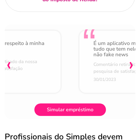
o respeito à minha
É um aplicativo mu
de
tudo que tem nele 
não fake news
‹
›
retirado da nossa
Comentário retirado 
 satisfação
pesquisa de satisfaçã
30/01/2023
Simular empréstimo
Profissionais do Simples devem