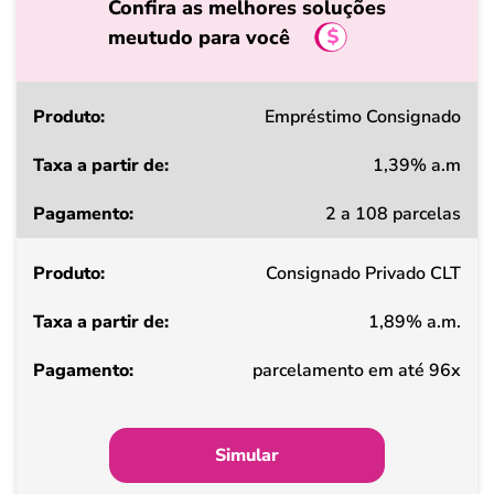
Confira as melhores soluções
meutudo para você
Produto
Empréstimo Consignado
1,39% a.m
Taxa
2 a 108 parcelas
a
partir
Consignado Privado CLT
de
1,89% a.m.
Pagamento
parcelamento em até 96x
Simular