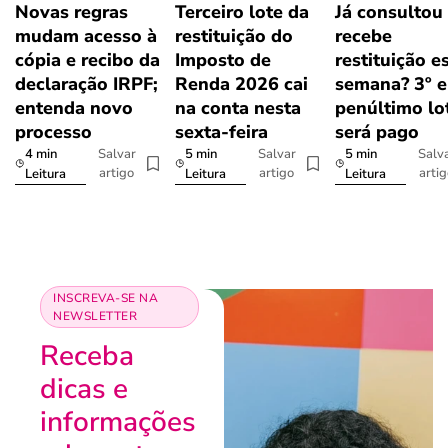
Novas regras
Terceiro lote da
Já consultou
mudam acesso à
restituição do
recebe
cópia e recibo da
Imposto de
restituição e
declaração IRPF;
Renda 2026 cai
semana? 3º e
entenda novo
na conta nesta
penúltimo lo
processo
sexta-feira
será pago
4 min
5 min
5 min
Salvar
Salvar
Salv
artigo
artigo
arti
Leitura
Leitura
Leitura
INSCREVA-SE NA
NEWSLETTER
Receba
dicas e
informações