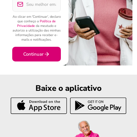
Ao clicar em 'Continuar', declaro
que conheço a
Política de
Privacidade
da meutudo e
autorizo a utilização das minhas
informações para receber e-
mails e notificações.
Continuar
Baixe o aplicativo