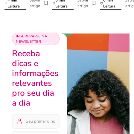
4 min
5 min
6 min
Salvar
Salvar
Salv
artigo
artigo
arti
Leitura
Leitura
Leitura
INSCREVA-SE NA
NEWSLETTER
Receba
dicas e
informações
relevantes
pro seu dia
a dia