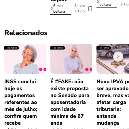
arti
Leitura
6 min
Salvar
artigo
Leitura
Relacionados
INSS conclui
É #FAKE: não
Novo IPVA p
hoje os
existe proposta
ser aprovad
pagamentos
no Senado para
breve, mas v
referentes ao
aposentadoria
afetar carga
mês de julho;
com idade
tributária:
confira quem
mínima de 67
entenda
recebe
anos
mudança