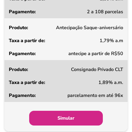
Taxa
2 a 108 parcelas
a
partir
Antecipação Saque-aniversário
de
1,79% a.m
Pagamento
antecipe a partir de R$50
Consignado Privado CLT
1,89% a.m.
parcelamento em até 96x
Simular