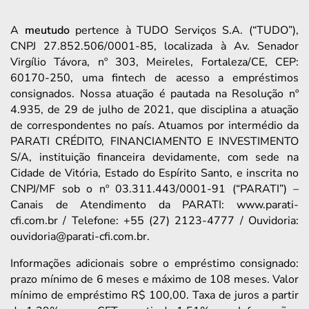
A
meutudo
pertence à TUDO Serviços S.A. (“TUDO”),
CNPJ 27.852.506/0001-85, localizada à Av. Senador
Virgílio Távora, nº 303, Meireles, Fortaleza/CE, CEP:
60170-250, uma fintech de acesso a empréstimos
consignados. Nossa atuação é pautada na Resolução nº
4.935, de 29 de julho de 2021, que disciplina a atuação
de correspondentes no país. Atuamos por intermédio da
PARATI CRÉDITO, FINANCIAMENTO E INVESTIMENTO
S/A, instituição financeira devidamente, com sede na
Cidade de Vitória, Estado do Espírito Santo, e inscrita no
CNPJ/MF sob o nº 03.311.443/0001-91 (“PARATI”) –
Canais de Atendimento da PARATI: www.parati-
cfi.com.br / Telefone: +55 (27) 2123-4777 / Ouvidoria:
ouvidoria@parati-cfi.com.br.
Informações adicionais sobre o empréstimo consignado:
prazo mínimo de 6 meses e máximo de 108 meses. Valor
mínimo de empréstimo R$ 100,00. Taxa de juros a partir