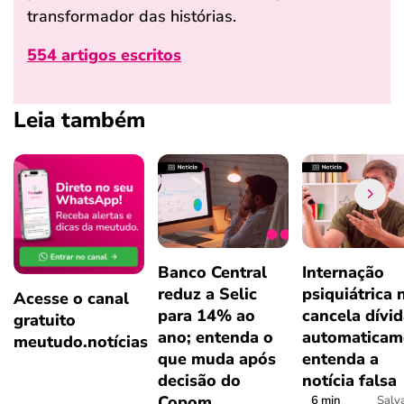
transformador das histórias.
554 artigos escritos
Leia também
Banco Central
Internação
reduz a Selic
psiquiátrica 
Acesse o canal
para 14% ao
cancela dívi
gratuito
ano; entenda o
automaticam
meutudo.notícias
que muda após
entenda a
decisão do
notícia falsa
Copom
6 min
Salv