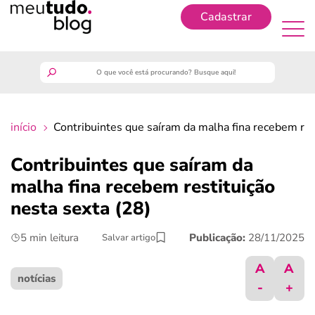
Cadastrar
Cadastrar
meutudo
início
Contribuintes que saíram da malha fina recebem res
guia do trabalhador
Contribuintes que saíram da
finanças
malha fina recebem restituição
nesta sexta (28)
benefícios
5 min leitura
Publicação:
28/11/2025
Salvar artigo
crédito fácil
A
A
notícias
-
+
últimas notícias