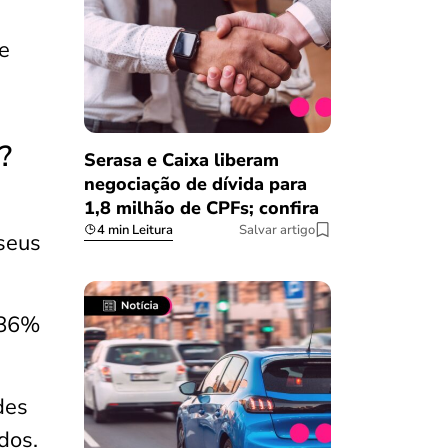
e
?
Serasa e Caixa liberam
negociação de dívida para
1,8 milhão de CPFs; confira
4 min Leitura
Salvar artigo
seus
 86%
des
dos.