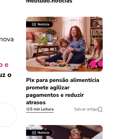
meutudo.notícias
 nova
o e
uz o
Pix para pensão alimentícia
promete agilizar
pagamentos e reduzir
atrasos
5 min Leitura
Salvar artigo