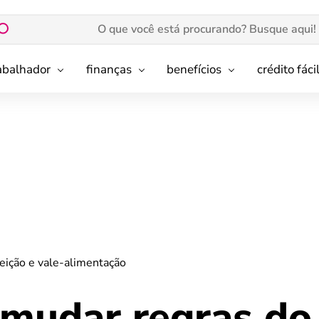
rabalhador
finanças
benefícios
crédito fáci
eição e vale-alimentação
 mudar regras do