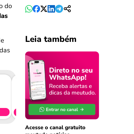
io do
das
Leia também
de
 das
Consig
CL
Simule 
Acesse o canal gratuito