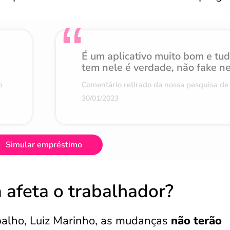
É um aplicativo muito bom e tu
tem nele é verdade, não fake n
o
Comentário retirado da nossa pesquisa de 
30/01/2023
Simular empréstimo
afeta o trabalhador?
balho, Luiz Marinho, as mudanças
não terão