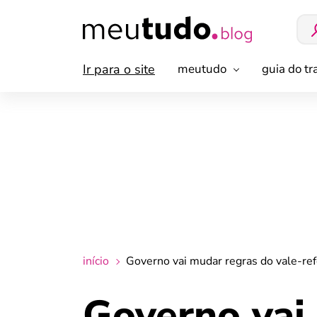
Ir para o site
meutudo
guia do t
início
Governo vai mudar regras do vale-ref
Governo vai