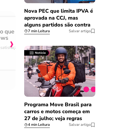
Nova PEC que limita IPVA é
aprovada na CCJ, mas
alguns partidos são contra
do que
Achei muito rápido, sem 
7 min Leitura
Salvar artigo
›
ews
burocracia
satisfação
Comentário retirado da nossa pes
08/03/2023
Programa Move Brasil para
carros e motos começa em
27 de julho; veja regras
4 min Leitura
Salvar artigo