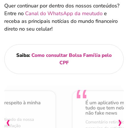
Quer continuar por dentro dos nossos conteúdos?
Entre no
Canal do WhatsApp da meutudo
e
receba as principais notícias do mundo financeiro
direto no seu celular!
Saiba:
Como consultar Bolsa Família pelo
CPF
o respeito à minha
É um aplicativo mu
de
tudo que tem nele 
não fake news
‹
›
retirado da nossa
Comentário retirado 
 satisfação