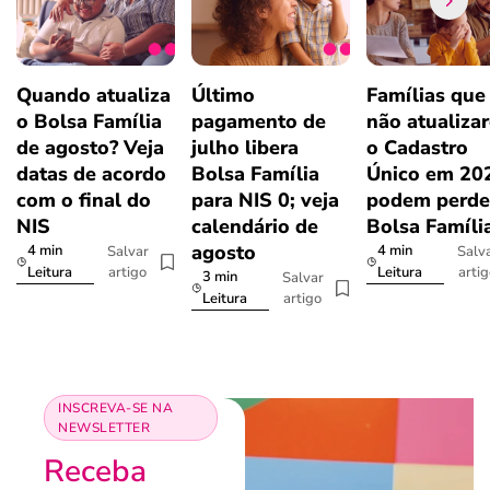
Quando atualiza
Último
Famílias que
o Bolsa Família
pagamento de
não atualiza
de agosto? Veja
julho libera
o Cadastro
datas de acordo
Bolsa Família
Único em 20
com o final do
para NIS 0; veja
podem perde
NIS
calendário de
Bolsa Famíli
agosto
4 min
4 min
Salvar
Salv
artigo
arti
Leitura
Leitura
3 min
Salvar
artigo
Leitura
INSCREVA-SE NA
NEWSLETTER
Receba