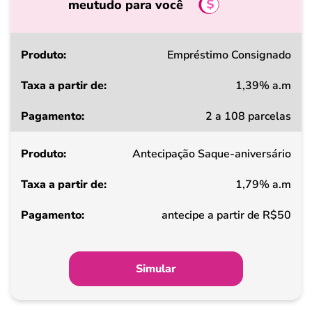
meutudo para você
Produto
Empréstimo Consignado
1,39% a.m
Taxa
2 a 108 parcelas
a
partir
Antecipação Saque-aniversário
de
1,79% a.m
Pagamento
antecipe a partir de R$50
Simular