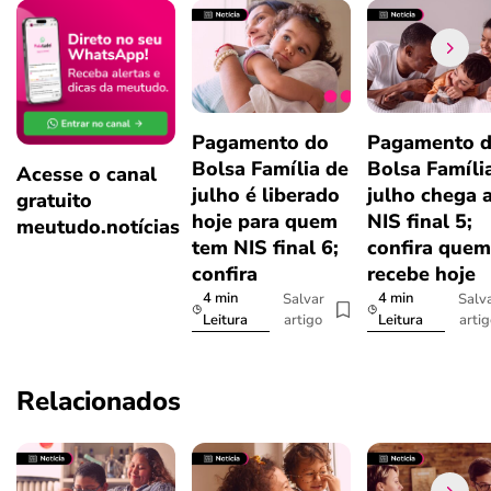
Pagamento do
Pagamento 
Bolsa Família de
Bolsa Famíli
Acesse o canal
julho é liberado
julho chega 
gratuito
hoje para quem
NIS final 5;
meutudo.notícias
tem NIS final 6;
confira quem
confira
recebe hoje
4 min
4 min
Salvar
Salv
artigo
arti
Leitura
Leitura
Relacionados