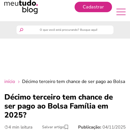
Cadastrar
Cadastrar
meutudo
guia do trabalhador
finanças
início
Décimo terceiro tem chance de ser pago ao Bolsa 
benefícios
Décimo terceiro tem chance de
ser pago ao Bolsa Família em
crédito fácil
2025?
últimas notícias
4 min leitura
Publicação:
04/11/2025
Salvar artigo