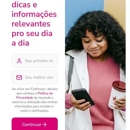
dicas e
informações
relevantes
pro seu dia
a dia
Ao clicar em 'Continuar', declaro
que conheço a
Política de
Privacidade
da meutudo e
autorizo a utilização das minhas
informações para receber e-
mails e notificações.
Continuar